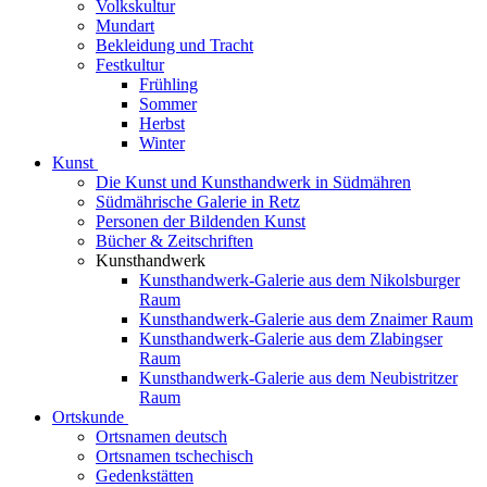
Volkskultur
Mundart
Bekleidung und Tracht
Festkultur
Frühling
Sommer
Herbst
Winter
Kunst
Die Kunst und Kunsthandwerk in Südmähren
Südmährische Galerie in Retz
Personen der Bildenden Kunst
Bücher & Zeitschriften
Kunsthandwerk
Kunsthandwerk-Galerie aus dem Nikolsburger
Raum
Kunsthandwerk-Galerie aus dem Znaimer Raum
Kunsthandwerk-Galerie aus dem Zlabingser
Raum
Kunsthandwerk-Galerie aus dem Neubistritzer
Raum
Ortskunde
Ortsnamen deutsch
Ortsnamen tschechisch
Gedenkstätten