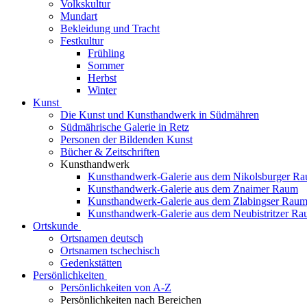
Volkskultur
Mundart
Bekleidung und Tracht
Festkultur
Frühling
Sommer
Herbst
Winter
Kunst
Die Kunst und Kunsthandwerk in Südmähren
Südmährische Galerie in Retz
Personen der Bildenden Kunst
Bücher & Zeitschriften
Kunsthandwerk
Kunsthandwerk-Galerie aus dem Nikolsburger R
Kunsthandwerk-Galerie aus dem Znaimer Raum
Kunsthandwerk-Galerie aus dem Zlabingser Rau
Kunsthandwerk-Galerie aus dem Neubistritzer R
Ortskunde
Ortsnamen deutsch
Ortsnamen tschechisch
Gedenkstätten
Persönlichkeiten
Persönlichkeiten von A-Z
Persönlichkeiten nach Bereichen