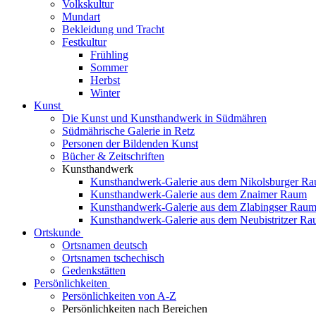
Volkskultur
Mundart
Bekleidung und Tracht
Festkultur
Frühling
Sommer
Herbst
Winter
Kunst
Die Kunst und Kunsthandwerk in Südmähren
Südmährische Galerie in Retz
Personen der Bildenden Kunst
Bücher & Zeitschriften
Kunsthandwerk
Kunsthandwerk-Galerie aus dem Nikolsburger R
Kunsthandwerk-Galerie aus dem Znaimer Raum
Kunsthandwerk-Galerie aus dem Zlabingser Rau
Kunsthandwerk-Galerie aus dem Neubistritzer R
Ortskunde
Ortsnamen deutsch
Ortsnamen tschechisch
Gedenkstätten
Persönlichkeiten
Persönlichkeiten von A-Z
Persönlichkeiten nach Bereichen