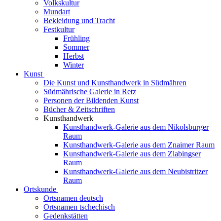
Volkskultur
Mundart
Bekleidung und Tracht
Festkultur
Frühling
Sommer
Herbst
Winter
Kunst
Die Kunst und Kunsthandwerk in Südmähren
Südmährische Galerie in Retz
Personen der Bildenden Kunst
Bücher & Zeitschriften
Kunsthandwerk
Kunsthandwerk-Galerie aus dem Nikolsburger
Raum
Kunsthandwerk-Galerie aus dem Znaimer Raum
Kunsthandwerk-Galerie aus dem Zlabingser
Raum
Kunsthandwerk-Galerie aus dem Neubistritzer
Raum
Ortskunde
Ortsnamen deutsch
Ortsnamen tschechisch
Gedenkstätten