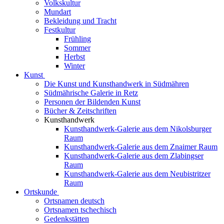
Volkskultur
Mundart
Bekleidung und Tracht
Festkultur
Frühling
Sommer
Herbst
Winter
Kunst
Die Kunst und Kunsthandwerk in Südmähren
Südmährische Galerie in Retz
Personen der Bildenden Kunst
Bücher & Zeitschriften
Kunsthandwerk
Kunsthandwerk-Galerie aus dem Nikolsburger
Raum
Kunsthandwerk-Galerie aus dem Znaimer Raum
Kunsthandwerk-Galerie aus dem Zlabingser
Raum
Kunsthandwerk-Galerie aus dem Neubistritzer
Raum
Ortskunde
Ortsnamen deutsch
Ortsnamen tschechisch
Gedenkstätten