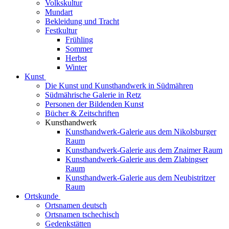
Volkskultur
Mundart
Bekleidung und Tracht
Festkultur
Frühling
Sommer
Herbst
Winter
Kunst
Die Kunst und Kunsthandwerk in Südmähren
Südmährische Galerie in Retz
Personen der Bildenden Kunst
Bücher & Zeitschriften
Kunsthandwerk
Kunsthandwerk-Galerie aus dem Nikolsburger
Raum
Kunsthandwerk-Galerie aus dem Znaimer Raum
Kunsthandwerk-Galerie aus dem Zlabingser
Raum
Kunsthandwerk-Galerie aus dem Neubistritzer
Raum
Ortskunde
Ortsnamen deutsch
Ortsnamen tschechisch
Gedenkstätten