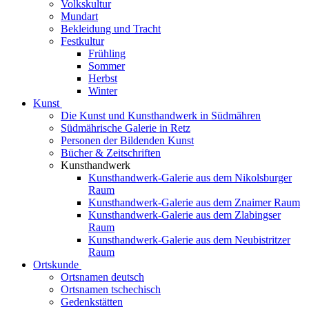
Volkskultur
Mundart
Bekleidung und Tracht
Festkultur
Frühling
Sommer
Herbst
Winter
Kunst
Die Kunst und Kunsthandwerk in Südmähren
Südmährische Galerie in Retz
Personen der Bildenden Kunst
Bücher & Zeitschriften
Kunsthandwerk
Kunsthandwerk-Galerie aus dem Nikolsburger
Raum
Kunsthandwerk-Galerie aus dem Znaimer Raum
Kunsthandwerk-Galerie aus dem Zlabingser
Raum
Kunsthandwerk-Galerie aus dem Neubistritzer
Raum
Ortskunde
Ortsnamen deutsch
Ortsnamen tschechisch
Gedenkstätten