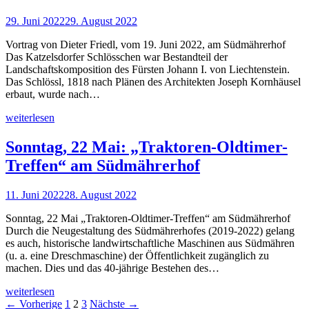
29. Juni 2022
29. August 2022
Vortrag von Dieter Friedl, vom 19. Juni 2022, am Südmährerhof
Das Katzelsdorfer Schlösschen war Bestandteil der
Landschaftskomposition des Fürsten Johann I. von Liechtenstein.
Das Schlössl, 1818 nach Plänen des Architekten Joseph Kornhäusel
erbaut, wurde nach…
weiterlesen
Sonntag, 22 Mai: „Traktoren-Oldtimer-
Treffen“ am Südmährerhof
11. Juni 2022
28. August 2022
Sonntag, 22 Mai „Traktoren-Oldtimer-Treffen“ am Südmährerhof
Durch die Neugestaltung des Südmährerhofes (2019-2022) gelang
es auch, historische landwirtschaftliche Maschinen aus Südmähren
(u. a. eine Dreschmaschine) der Öffentlichkeit zugänglich zu
machen. Dies und das 40-jährige Bestehen des…
weiterlesen
← Vorherige
1
2
3
Nächste →