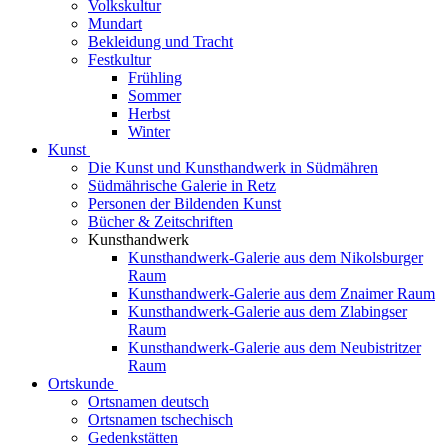
Volkskultur
Mundart
Bekleidung und Tracht
Festkultur
Frühling
Sommer
Herbst
Winter
Kunst
Die Kunst und Kunsthandwerk in Südmähren
Südmährische Galerie in Retz
Personen der Bildenden Kunst
Bücher & Zeitschriften
Kunsthandwerk
Kunsthandwerk-Galerie aus dem Nikolsburger
Raum
Kunsthandwerk-Galerie aus dem Znaimer Raum
Kunsthandwerk-Galerie aus dem Zlabingser
Raum
Kunsthandwerk-Galerie aus dem Neubistritzer
Raum
Ortskunde
Ortsnamen deutsch
Ortsnamen tschechisch
Gedenkstätten