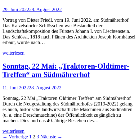
29. Juni 2022
29. August 2022
Vortrag von Dieter Friedl, vom 19. Juni 2022, am Südmährerhof
Das Katzelsdorfer Schlösschen war Bestandteil der
Landschaftskomposition des Fürsten Johann I. von Liechtenstein.
Das Schlössl, 1818 nach Plänen des Architekten Joseph Kornhäusel
erbaut, wurde nach…
weiterlesen
Sonntag, 22 Mai: „Traktoren-Oldtimer-
Treffen“ am Südmährerhof
11. Juni 2022
28. August 2022
Sonntag, 22 Mai „Traktoren-Oldtimer-Treffen“ am Südmährerhof
Durch die Neugestaltung des Südmährerhofes (2019-2022) gelang
es auch, historische landwirtschaftliche Maschinen aus Südmähren
(u. a. eine Dreschmaschine) der Öffentlichkeit zugänglich zu
machen. Dies und das 40-jährige Bestehen des…
weiterlesen
← Vorherige
1
2
3
Nächste →