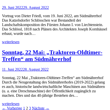
29. Juni 2022
29. August 2022
Vortrag von Dieter Friedl, vom 19. Juni 2022, am Südmährerhof
Das Katzelsdorfer Schlösschen war Bestandteil der
Landschaftskomposition des Fürsten Johann I. von Liechtenstein.
Das Schlössl, 1818 nach Plänen des Architekten Joseph Kornhäusel
erbaut, wurde nach…
weiterlesen
Sonntag, 22 Mai: „Traktoren-Oldtimer-
Treffen“ am Südmährerhof
11. Juni 2022
28. August 2022
Sonntag, 22 Mai „Traktoren-Oldtimer-Treffen“ am Südmährerhof
Durch die Neugestaltung des Südmährerhofes (2019-2022) gelang
es auch, historische landwirtschaftliche Maschinen aus Südmähren
(u. a. eine Dreschmaschine) der Öffentlichkeit zugänglich zu
machen. Dies und das 40-jährige Bestehen des…
weiterlesen
← Vorherige
1
2
3
Nächste →