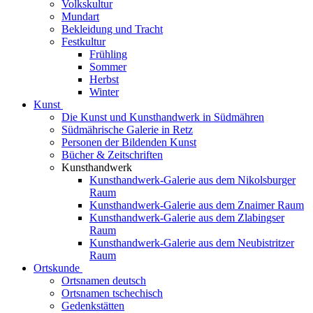
Volkskultur
Mundart
Bekleidung und Tracht
Festkultur
Frühling
Sommer
Herbst
Winter
Kunst
Die Kunst und Kunsthandwerk in Südmähren
Südmährische Galerie in Retz
Personen der Bildenden Kunst
Bücher & Zeitschriften
Kunsthandwerk
Kunsthandwerk-Galerie aus dem Nikolsburger
Raum
Kunsthandwerk-Galerie aus dem Znaimer Raum
Kunsthandwerk-Galerie aus dem Zlabingser
Raum
Kunsthandwerk-Galerie aus dem Neubistritzer
Raum
Ortskunde
Ortsnamen deutsch
Ortsnamen tschechisch
Gedenkstätten