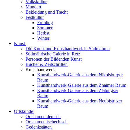
Volkskultur
Mundart
Bekleidung und Tracht
Festkultur
Frühling
Sommer
Herbst
Winter
Kunst
Die Kunst und Kunsthandwerk in Südmähren
Südmährische Galerie in Retz
Personen der Bildenden Kunst
Bücher & Zeitschriften
Kunsthandwerk
Kunsthandwerk-Galerie aus dem Nikolsburger
Raum
Kunsthandwerk-Galerie aus dem Znaimer Raum
Kunsthandwerk-Galerie aus dem Zlabingser
Raum
Kunsthandwerk-Galerie aus dem Neubistritzer
Raum
Ortskunde
Ortsnamen deutsch
Ortsnamen tschechisch
Gedenkstätten