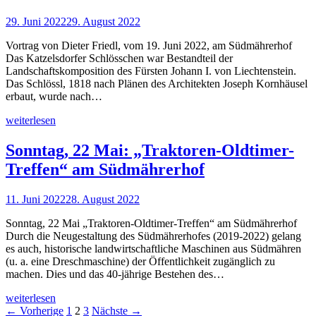
29. Juni 2022
29. August 2022
Vortrag von Dieter Friedl, vom 19. Juni 2022, am Südmährerhof
Das Katzelsdorfer Schlösschen war Bestandteil der
Landschaftskomposition des Fürsten Johann I. von Liechtenstein.
Das Schlössl, 1818 nach Plänen des Architekten Joseph Kornhäusel
erbaut, wurde nach…
weiterlesen
Sonntag, 22 Mai: „Traktoren-Oldtimer-
Treffen“ am Südmährerhof
11. Juni 2022
28. August 2022
Sonntag, 22 Mai „Traktoren-Oldtimer-Treffen“ am Südmährerhof
Durch die Neugestaltung des Südmährerhofes (2019-2022) gelang
es auch, historische landwirtschaftliche Maschinen aus Südmähren
(u. a. eine Dreschmaschine) der Öffentlichkeit zugänglich zu
machen. Dies und das 40-jährige Bestehen des…
weiterlesen
← Vorherige
1
2
3
Nächste →