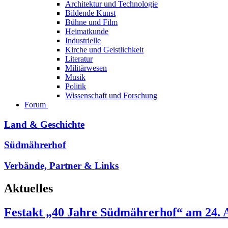
Architektur und Technologie
Bildende Kunst
Bühne und Film
Heimatkunde
Industrielle
Kirche und Geistlichkeit
Literatur
Militärwesen
Musik
Politik
Wissenschaft und Forschung
Forum
Land & Geschichte
Südmährerhof
Verbände, Partner & Links
Aktuelles
Festakt „40 Jahre Südmährerhof“ am 24. A