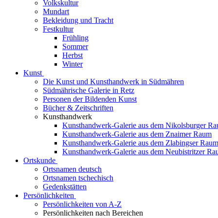
Volkskultur
Mundart
Bekleidung und Tracht
Festkultur
Frühling
Sommer
Herbst
Winter
Kunst
Die Kunst und Kunsthandwerk in Südmähren
Südmährische Galerie in Retz
Personen der Bildenden Kunst
Bücher & Zeitschriften
Kunsthandwerk
Kunsthandwerk-Galerie aus dem Nikolsburger R
Kunsthandwerk-Galerie aus dem Znaimer Raum
Kunsthandwerk-Galerie aus dem Zlabingser Rau
Kunsthandwerk-Galerie aus dem Neubistritzer R
Ortskunde
Ortsnamen deutsch
Ortsnamen tschechisch
Gedenkstätten
Persönlichkeiten
Persönlichkeiten von A-Z
Persönlichkeiten nach Bereichen