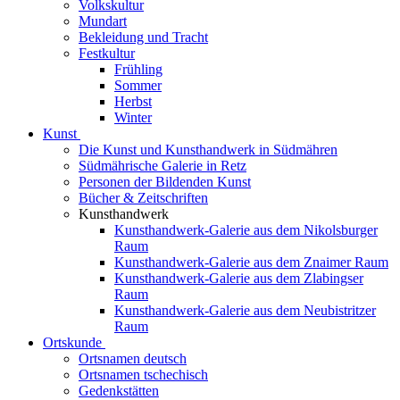
Volkskultur
Mundart
Bekleidung und Tracht
Festkultur
Frühling
Sommer
Herbst
Winter
Kunst
Die Kunst und Kunsthandwerk in Südmähren
Südmährische Galerie in Retz
Personen der Bildenden Kunst
Bücher & Zeitschriften
Kunsthandwerk
Kunsthandwerk-Galerie aus dem Nikolsburger
Raum
Kunsthandwerk-Galerie aus dem Znaimer Raum
Kunsthandwerk-Galerie aus dem Zlabingser
Raum
Kunsthandwerk-Galerie aus dem Neubistritzer
Raum
Ortskunde
Ortsnamen deutsch
Ortsnamen tschechisch
Gedenkstätten