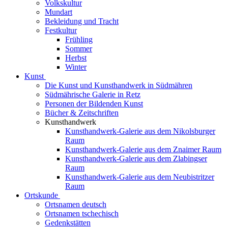
Volkskultur
Mundart
Bekleidung und Tracht
Festkultur
Frühling
Sommer
Herbst
Winter
Kunst
Die Kunst und Kunsthandwerk in Südmähren
Südmährische Galerie in Retz
Personen der Bildenden Kunst
Bücher & Zeitschriften
Kunsthandwerk
Kunsthandwerk-Galerie aus dem Nikolsburger
Raum
Kunsthandwerk-Galerie aus dem Znaimer Raum
Kunsthandwerk-Galerie aus dem Zlabingser
Raum
Kunsthandwerk-Galerie aus dem Neubistritzer
Raum
Ortskunde
Ortsnamen deutsch
Ortsnamen tschechisch
Gedenkstätten