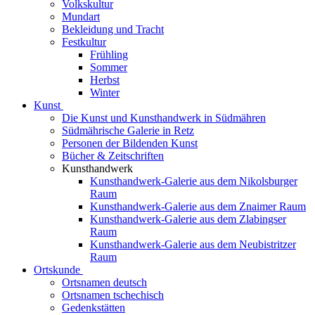
Volkskultur
Mundart
Bekleidung und Tracht
Festkultur
Frühling
Sommer
Herbst
Winter
Kunst
Die Kunst und Kunsthandwerk in Südmähren
Südmährische Galerie in Retz
Personen der Bildenden Kunst
Bücher & Zeitschriften
Kunsthandwerk
Kunsthandwerk-Galerie aus dem Nikolsburger
Raum
Kunsthandwerk-Galerie aus dem Znaimer Raum
Kunsthandwerk-Galerie aus dem Zlabingser
Raum
Kunsthandwerk-Galerie aus dem Neubistritzer
Raum
Ortskunde
Ortsnamen deutsch
Ortsnamen tschechisch
Gedenkstätten