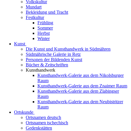
Volkskultur
Mundart
Bekleidung und Tracht
Festkultur
Frühling
Sommer
Herbst
Winter
Kunst
Die Kunst und Kunsthandwerk in Südmähren
Südmährische Galerie in Retz
Personen der Bildenden Kunst
Bücher & Zeitschriften
Kunsthandwerk
Kunsthandwerk-Galerie aus dem Nikolsburger
Raum
Kunsthandwerk-Galerie aus dem Znaimer Raum
Kunsthandwerk-Galerie aus dem Zlabingser
Raum
Kunsthandwerk-Galerie aus dem Neubistritzer
Raum
Ortskunde
Ortsnamen deutsch
Ortsnamen tschechisch
Gedenkstätten