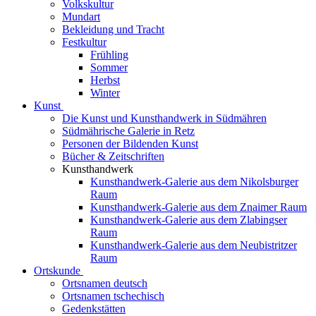
Volkskultur
Mundart
Bekleidung und Tracht
Festkultur
Frühling
Sommer
Herbst
Winter
Kunst
Die Kunst und Kunsthandwerk in Südmähren
Südmährische Galerie in Retz
Personen der Bildenden Kunst
Bücher & Zeitschriften
Kunsthandwerk
Kunsthandwerk-Galerie aus dem Nikolsburger
Raum
Kunsthandwerk-Galerie aus dem Znaimer Raum
Kunsthandwerk-Galerie aus dem Zlabingser
Raum
Kunsthandwerk-Galerie aus dem Neubistritzer
Raum
Ortskunde
Ortsnamen deutsch
Ortsnamen tschechisch
Gedenkstätten