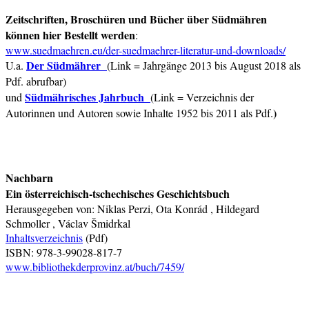
Zeitschriften, Broschüren und Bücher über Südmähren
können hier Bestellt werden
:
www.suedmaehren.eu/der-suedmaehrer-literatur-und-downloads/
Der Südmährer
U.a.
(Link = Jahrgänge 2013 bis August 2018 als
Pdf. abrufbar)
Südmährisches Jahrbuch
und
(Link = Verzeichnis der
)
Autorinnen und Autoren sowie Inhalte 1952 bis 2011 als Pdf.
Nachbarn
Ein österreichisch-tschechisches Geschichtsbuch
Herausgegeben von: Niklas Perzi, Ota Konrád , Hildegard
Schmoller , Václav Šmidrkal
Inhaltsverzeichnis
(Pdf)
ISBN: 978-3-99028-817-7
www.bibliothekderprovinz.at/buch/7459/