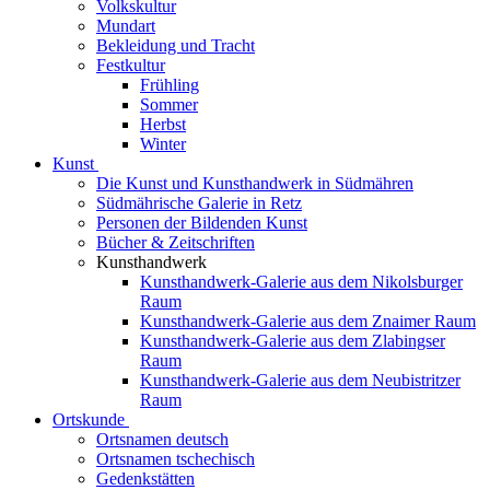
Volkskultur
Mundart
Bekleidung und Tracht
Festkultur
Frühling
Sommer
Herbst
Winter
Kunst
Die Kunst und Kunsthandwerk in Südmähren
Südmährische Galerie in Retz
Personen der Bildenden Kunst
Bücher & Zeitschriften
Kunsthandwerk
Kunsthandwerk-Galerie aus dem Nikolsburger
Raum
Kunsthandwerk-Galerie aus dem Znaimer Raum
Kunsthandwerk-Galerie aus dem Zlabingser
Raum
Kunsthandwerk-Galerie aus dem Neubistritzer
Raum
Ortskunde
Ortsnamen deutsch
Ortsnamen tschechisch
Gedenkstätten