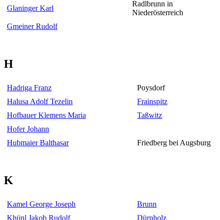
Radlbrunn in
Glaninger Karl
Niederösterreich
Gmeiner Rudolf
H
Hadriga Franz
Poysdorf
Halusa Adolf Tezelin
Frainspitz
Hofbauer Klemens Maria
Taßwitz
Hofer Johann
Hubmaier Balthasar
Friedberg bei Augsburg
K
Kamel George Joseph
Brunn
Khünl Jakob Rudolf
Dürnholz