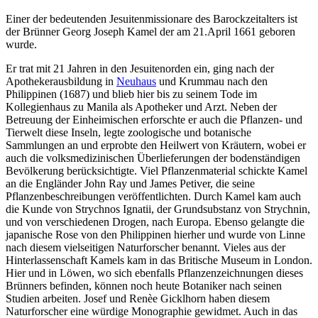
Einer der bedeutenden Jesuitenmissionare des Barockzeitalters ist
der Brünner Georg Joseph Kamel der am 21.April 1661 geboren
wurde.
Er trat mit 21 Jahren in den Jesuitenorden ein, ging nach der
Apothekerausbildung in
Neuhaus
und Krummau nach den
Philippinen (1687) und blieb hier bis zu seinem Tode im
Kollegienhaus zu Manila als Apotheker und Arzt. Neben der
Betreuung der Einheimischen erforschte er auch die Pflanzen- und
Tierwelt diese Inseln, legte zoologische und botanische
Sammlungen an und erprobte den Heilwert von Kräutern, wobei er
auch die volksmedizinischen Überlieferungen der bodenständigen
Bevölkerung berücksichtigte. Viel Pflanzenmaterial schickte Kamel
an die Engländer John Ray und James Petiver, die seine
Pflanzenbeschreibungen veröffentlichten. Durch Kamel kam auch
die Kunde von Strychnos Ignatii, der Grundsubstanz von Strychnin,
und von verschiedenen Drogen, nach Europa. Ebenso gelangte die
japanische Rose von den Philippinen hierher und wurde von Linne
nach diesem vielseitigen Naturforscher benannt. Vieles aus der
Hinterlassenschaft Kamels kam in das Britische Museum in London.
Hier und in Löwen, wo sich ebenfalls Pflanzenzeichnungen dieses
Brünners befinden, können noch heute Botaniker nach seinen
Studien arbeiten. Josef und Renèe Gicklhorn haben diesem
Naturforscher eine würdige Monographie gewidmet. Auch in das