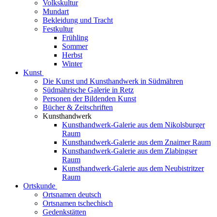
Volkskultur
Mundart
Bekleidung und Tracht
Festkultur
Frühling
Sommer
Herbst
Winter
Kunst
Die Kunst und Kunsthandwerk in Südmähren
Südmährische Galerie in Retz
Personen der Bildenden Kunst
Bücher & Zeitschriften
Kunsthandwerk
Kunsthandwerk-Galerie aus dem Nikolsburger
Raum
Kunsthandwerk-Galerie aus dem Znaimer Raum
Kunsthandwerk-Galerie aus dem Zlabingser
Raum
Kunsthandwerk-Galerie aus dem Neubistritzer
Raum
Ortskunde
Ortsnamen deutsch
Ortsnamen tschechisch
Gedenkstätten