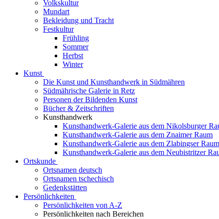
Volkskultur
Mundart
Bekleidung und Tracht
Festkultur
Frühling
Sommer
Herbst
Winter
Kunst
Die Kunst und Kunsthandwerk in Südmähren
Südmährische Galerie in Retz
Personen der Bildenden Kunst
Bücher & Zeitschriften
Kunsthandwerk
Kunsthandwerk-Galerie aus dem Nikolsburger R
Kunsthandwerk-Galerie aus dem Znaimer Raum
Kunsthandwerk-Galerie aus dem Zlabingser Rau
Kunsthandwerk-Galerie aus dem Neubistritzer R
Ortskunde
Ortsnamen deutsch
Ortsnamen tschechisch
Gedenkstätten
Persönlichkeiten
Persönlichkeiten von A-Z
Persönlichkeiten nach Bereichen