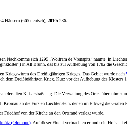
64 Häusern (665 deutsch),
2010:
536.
essen Nachkomme sich 1295 „Wolfram de Vrenspitz“ nannte. In Liechte
ginkloster“) in Alt-Brünn, das bis zur Aufhebung von 1782 die Geschi
 den Kriegswirren des Dreißigjährigen Krieges. Das Gebiet wurde nach
nach dem Dreißigjährigen Krieg. Kurz vor der Aufhebung des Klosters 1
r an der alten Kaiserstraße lag. Die Verwaltung des Ortes übernahm zun
aft Kromau an die Fürsten Liechtenstein, denen im Erbweg die Grafen 
der Friedhof von der Kirche an den Ortsrand verlegt wurde.
lmütz (Olomouc)
. Auf dieser Flucht verbrachten er und sein Hofstaat e