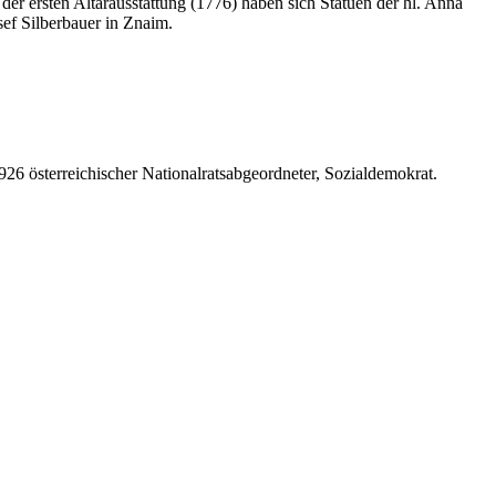
er ersten Altarausstattung (1776) haben sich Statuen der hl. Anna
sef Silberbauer in Znaim.
6 österreichischer Nationalratsabgeordneter, Sozialdemokrat.