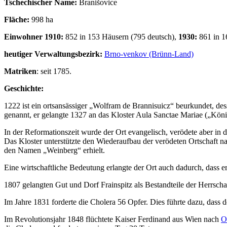
Tschechischer Name:
Branišovice
Fläche:
998 ha
Einwohner 1910:
852 in 153 Häusern (795 deutsch),
1930:
861 in 1
heutiger Verwaltungsbezirk:
Brno-venkov (Brünn-Land)
Matriken
: seit 1785.
Geschichte:
1222 ist ein ortsansässiger „Wolfram de Brannisuicz“ beurkundet, d
genannt, er gelangte 1327 an das Kloster Aula Sanctae Mariae („Köni
In der Reformationszeit wurde der Ort evangelisch, verödete aber in
Das Kloster unterstützte den Wiederaufbau der verödeten Ortschaft 
den Namen „Weinberg“ erhielt.
Eine wirtschaftliche Bedeutung erlangte der Ort auch dadurch, dass e
1807 gelangten Gut und Dorf Frainspitz als Bestandteile der Herrsch
Im Jahre 1831 forderte die Cholera 56 Opfer. Dies führte dazu, dass 
Im Revolutionsjahr 1848 flüchtete Kaiser Ferdinand aus Wien nach
O