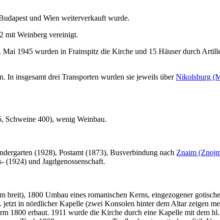
n Budapest und Wien weiterverkauft wurde.
 mit Weinberg vereinigt.
Mai 1945 wurden in Frainspitz die Kirche und 15 Häuser durch Artiller
 In insgesamt drei Transporten wurden sie jeweils über
Nikolsburg (
6, Schweine 400), wenig Weinbau.
ndergarten (1928), Postamt (1873), Busverbindung nach
Znaim (Znoj
ts- (1924) und Jagdgenossenschaft.
 m breit), 1800 Umbau eines romanischen Kerns, eingezogener gotische
h. jetzt in nördlicher Kapelle (zwei Konsolen hinter dem Altar zeigen m
m 1800 erbaut. 1911 wurde die Kirche durch eine Kapelle mit dem hl. G