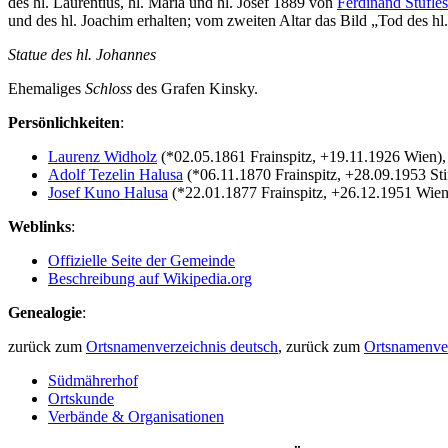
des hl. Laurentius, hl. Maria und hl. Josef 1889 von
Ferdinand Stufles
und des hl. Joachim erhalten; vom zweiten Altar das Bild „Tod des hl
Statue des hl. Johannes
Ehemaliges
Schloss
des Grafen Kinsky.
Persönlichkeiten
:
Laurenz Widholz
(*02.05.1861 Frainspitz, +19.11.1926 Wien), 
Adolf Tezelin Halusa
(*06.11.1870 Frainspitz, +28.09.1953 Stift 
Josef Kuno Halusa
(*22.01.1877 Frainspitz, +26.12.1951 Wien),
Weblinks
:
Offizielle Seite der Gemeinde
Beschreibung auf Wikipedia.org
Genealogie
:
zurück zum
Ortsnamenverzeichnis deutsch
, zurück zum
Ortsnamenver
Südmährerhof
Ortskunde
Verbände & Organisationen