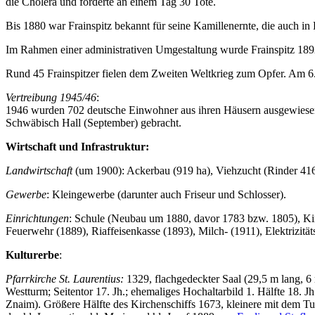
die Cholera und forderte an einem Tag 30 Tote.
Bis 1880 war Frainspitz bekannt für seine Kamillenernte, die auch i
Im Rahmen einer administrativen Umgestaltung wurde Frainspitz 1892
Rund 45 Frainspitzer fielen dem Zweiten Weltkrieg zum Opfer. Am 6. 
Vertreibung 1945/46
:
1946 wurden 702 deutsche Einwohner aus ihren Häusern ausgewiesen.
Schwäbisch Hall (September) gebracht.
Wirtschaft und Infrastruktur:
Landwirtschaft
(um 1900): Ackerbau (919 ha), Viehzucht (Rinder 41
Gewerbe
: Kleingewerbe (darunter auch Friseur und Schlosser).
Einrichtungen
: Schule (Neubau um 1880, davor 1783 bzw. 1805), Ki
Feuerwehr (1889), Riaffeisenkasse (1893), Milch- (1911), Elektrizitä
Kulturerbe
:
Pfarrkirche St. Laurentius:
1329, flachgedeckter Saal (29,5 m lang, 6
Westturm; Seitentor 17. Jh.; ehemaliges Hochaltarbild 1. Hälfte 18. J
Znaim). Größere Hälfte des Kirchenschiffs 1673, kleinere mit dem Tur