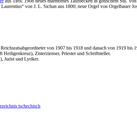
er
aus Tirol. 1908 neues marmornes Taufbecken in gotischem Stil. Von d
. Laurentius“ von J. L. Sichan aus 1800; neue Orgel von Orgelbauer Jo
Reichsratsabgeordneter von 1907 bis 1918 und danach von 1919 bis 192
Heiligenkreuz), Zisterzienser, Priester und Schriftsteller.
 Jurist und Lyriker.
zeichnis tschechisch