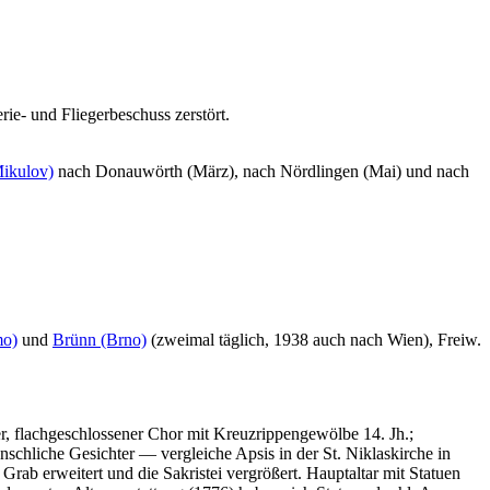
ie- und Fliegerbeschuss zerstört.
Mikulov)
nach Donauwörth (März), nach Nördlingen (Mai) und nach
mo)
und
Brünn (Brno)
(zweimal täglich, 1938 auch nach Wien), Freiw.
r, flachgeschlossener Chor mit Kreuzrippengewölbe 14. Jh.;
enschliche Gesichter — vergleiche Apsis in der St. Niklaskirche in
rab erweitert und die Sakristei vergrößert. Hauptaltar mit Statuen