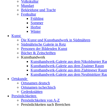
Volkskultur
Mundart
Bekleidung und Tracht
Festkultur
Frühling
Sommer
Herbst
Winter
Kunst
Die Kunst und Kunsthandwerk in Südmähren
Südmährische Galerie in Retz
Personen der Bildenden Kunst
Bücher & Zeitschriften
Kunsthandwerk
Kunsthandwerk-Galerie aus dem Nikolsburger R
Kunsthandwerk-Galerie aus dem Znaimer Raum
Kunsthandwerk-Galerie aus dem Zlabingser Rau
Kunsthandwerk-Galerie aus dem Neubistritzer R
Ortskunde
Ortsnamen deutsch
Ortsnamen tschechisch
Gedenkstätten
Persönlichkeiten
Persönlichkeiten von A-Z
Persönlichkeiten nach Bereichen