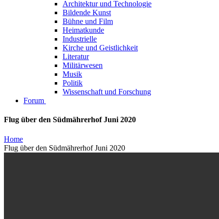
Architektur und Technologie
Bildende Kunst
Bühne und Film
Heimatkunde
Industrielle
Kirche und Geistlichkeit
Literatur
Militärwesen
Musik
Politik
Wissenschaft und Forschung
Forum
Flug über den Südmährerhof Juni 2020
Home
Flug über den Südmährerhof Juni 2020