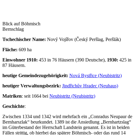
Blick auf Böhmisch
Bernschlag
Tschechischer Name:
Nový Vojířov (Český Peršlag, Peršlák)
Fläche:
609 ha
Einwohner 1910:
453 in 76 Häusern (390 Deutsche),
1930:
425 in
87 Häusern.
heutige Gemeindezugehörigkeit:
Nová Bystřice (Neubistritz)
heutiger Verwaltungsbezirk:
Jindřichův Hradec (Neuhaus)
Matriken
: seit 1664 bei
Neubistritz (Neubistritz)
Geschichte
:
Zwischen 1334 und 1342 wird mehrfach ein „Conradus Neupaur de
Bernharszlak“ beurkundet. 1389 ist die Ansiedlung „Bernhartzslag“
im Güterbestand der Herrschaft Landstein genannt. Es ist in beiden
Fällen strittig, ob hierbei das spätere Böhmisch- oder das rund 14