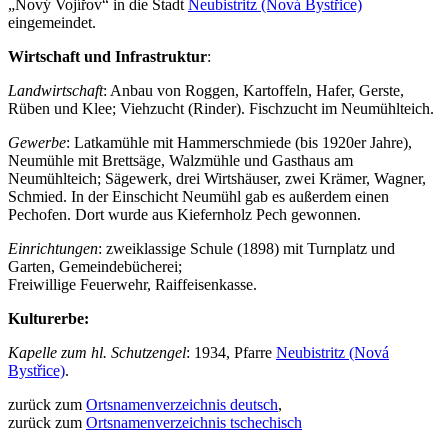
„Nový Vojířov“ in die Stadt
Neubistritz (Nová Bystřice)
eingemeindet.
Wirtschaft und Infrastruktur
:
Landwirtschaft
: Anbau von Roggen, Kartoffeln, Hafer, Gerste,
Rüben und Klee; Viehzucht (Rinder). Fischzucht im Neumühlteich.
Gewerbe
: Latkamühle mit Hammerschmiede (bis 1920er Jahre),
Neumühle mit Brettsäge, Walzmühle und Gasthaus am
Neumühlteich; Sägewerk, drei Wirtshäuser, zwei Krämer, Wagner,
Schmied. In der Einschicht Neumühl gab es außerdem einen
Pechofen. Dort wurde aus Kiefernholz Pech gewonnen.
Einrichtungen
: zweiklassige Schule (1898) mit Turnplatz und
Garten, Gemeindebücherei;
Freiwillige Feuerwehr, Raiffeisenkasse.
Kulturerbe:
Kapelle zum hl. Schutzengel
: 1934, Pfarre
Neubistritz (Nová
Bystřice)
.
zurück zum
Ortsnamenverzeichnis deutsch
,
zurück zum
Ortsnamenverzeichnis tschechisch