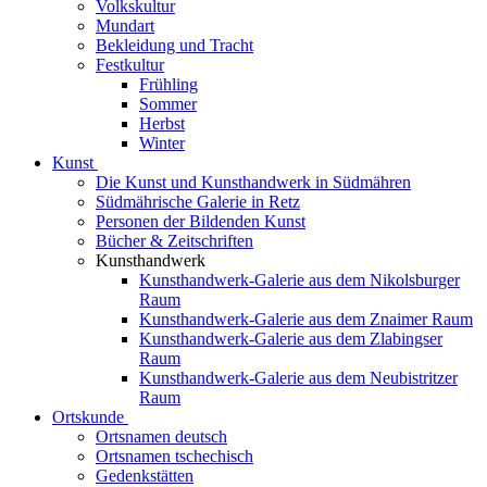
Volkskultur
Mundart
Bekleidung und Tracht
Festkultur
Frühling
Sommer
Herbst
Winter
Kunst
Die Kunst und Kunsthandwerk in Südmähren
Südmährische Galerie in Retz
Personen der Bildenden Kunst
Bücher & Zeitschriften
Kunsthandwerk
Kunsthandwerk-Galerie aus dem Nikolsburger
Raum
Kunsthandwerk-Galerie aus dem Znaimer Raum
Kunsthandwerk-Galerie aus dem Zlabingser
Raum
Kunsthandwerk-Galerie aus dem Neubistritzer
Raum
Ortskunde
Ortsnamen deutsch
Ortsnamen tschechisch
Gedenkstätten