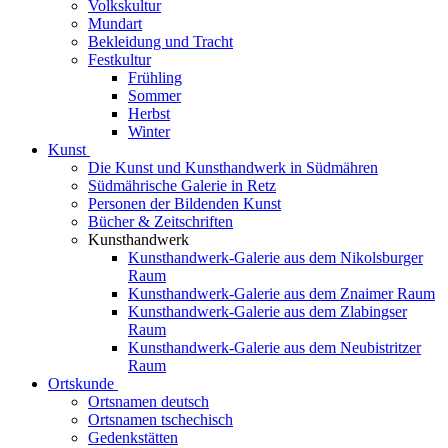
Volkskultur
Mundart
Bekleidung und Tracht
Festkultur
Frühling
Sommer
Herbst
Winter
Kunst
Die Kunst und Kunsthandwerk in Südmähren
Südmährische Galerie in Retz
Personen der Bildenden Kunst
Bücher & Zeitschriften
Kunsthandwerk
Kunsthandwerk-Galerie aus dem Nikolsburger
Raum
Kunsthandwerk-Galerie aus dem Znaimer Raum
Kunsthandwerk-Galerie aus dem Zlabingser
Raum
Kunsthandwerk-Galerie aus dem Neubistritzer
Raum
Ortskunde
Ortsnamen deutsch
Ortsnamen tschechisch
Gedenkstätten