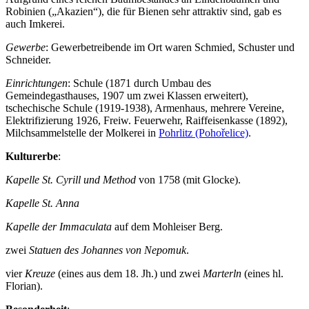
Robinien („Akazien“), die für Bienen sehr attraktiv sind, gab es
auch Imkerei.
Gewerbe
: Gewerbetreibende im Ort waren Schmied, Schuster und
Schneider.
Einrichtungen
: Schule (1871 durch Umbau des
Gemeindegasthauses, 1907 um zwei Klassen erweitert),
tschechische Schule (1919-1938), Armenhaus, mehrere Vereine,
Elektrifizierung 1926, Freiw. Feuerwehr, Raiffeisenkasse (1892),
Milchsammelstelle der Molkerei in
Pohrlitz (Pohořelice)
.
Kulturerbe
:
Kapelle St. Cyrill und Method
von 1758 (mit Glocke).
Kapelle St. Anna
Kapelle der Immaculata
auf dem Mohleiser Berg.
zwei
Statuen des Johannes von Nepomuk
.
vier
Kreuze
(eines aus dem 18. Jh.) und zwei
Marterln
(eines hl.
Florian).