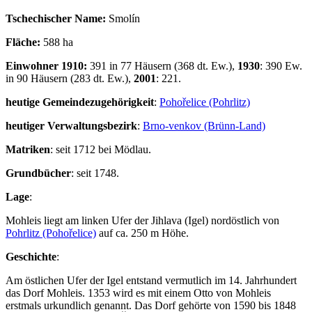
Tschechischer Name:
Smolín
Fläche:
588 ha
Einwohner 1910:
391 in 77 Häusern (368 dt. Ew.),
1930
: 390 Ew.
in 90 Häusern (283 dt. Ew.),
2001
: 221.
heutige Gemeindezugehörigkeit
:
Pohořelice (Pohrlitz)
heutiger Verwaltungsbezirk
:
Brno-venkov (Brünn-Land)
Matriken
: seit 1712 bei Mödlau.
Grundbücher
: seit 1748.
Lage
:
Mohleis liegt am linken Ufer der Jihlava (Igel) nordöstlich von
Pohrlitz (Pohořelice)
auf ca. 250 m Höhe.
Geschichte
:
Am östlichen Ufer der Igel entstand vermutlich im 14. Jahrhundert
das Dorf Mohleis. 1353 wird es mit einem Otto von Mohleis
erstmals urkundlich genannt. Das Dorf gehörte von 1590 bis 1848