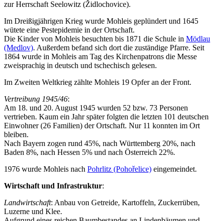
zur Herrschaft Seelowitz (Židlochovice).
Im Dreißigjährigen Krieg wurde Mohleis geplündert und 1645
wütete eine Pestepidemie in der Ortschaft.
Die Kinder von Mohleis besuchten bis 1871 die Schule in
Mödlau
(Medlov)
. Außerdem befand sich dort die zuständige Pfarre. Seit
1864 wurde in Mohleis am Tag des Kirchenpatrons die Messe
zweisprachig in deutsch und tschechisch gelesen.
Im Zweiten Weltkrieg zählte Mohleis 19 Opfer an der Front.
Vertreibung 1945/46
:
Am 18. und 20. August 1945 wurden 52 bzw. 73 Personen
vertrieben. Kaum ein Jahr später folgten die letzten 101 deutschen
Einwohner (26 Familien) der Ortschaft. Nur 11 konnten im Ort
bleiben.
Nach Bayern zogen rund 45%, nach Württemberg 20%, nach
Baden 8%, nach Hessen 5% und nach Österreich 22%.
1976 wurde Mohleis nach
Pohrlitz (Pohořelice)
eingemeindet.
Wirtschaft und Infrastruktur
:
Landwirtschaft
: Anbau von Getreide, Kartoffeln, Zuckerrüben,
Luzerne und Klee.
Aufgrund eines reichen Baumbestandes an Lindenbäumen und