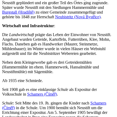
Neustift geplündert und ein großer Teil des Ortes ging zugrunde.
Später wurde Neustift mit den Siedlungen Hammermühle und
Burgstall (Hradiště)
zu einer Gemeinde zusammengefügt und
gehörte bis 1848 zur Herrschaft
Neubistritz (Nová Bystřice)
.
Wirtschaft und Infrastruktur
:
Die
Landwirtschaft
prägte das Leben der Einwohner von Neustift.
Angebaut wurden Getreide, Kartoffeln, Futterrüben, Klee, Mohn,
Flachs. Daneben gab es Handwerker (Maurer, Steinmetze,
Mühlenbauer); im Winter wurde in vielen Häuser ein Webstuhl
aufgestellt und für die Neubistritzer Webereien gearbeitet.
Neben dem Kleingewerbe gab es drei Getreidemühlen
(Hammermühle im ehem. Hammerwerk, Hansalmühle und
Neustiftmühle) mit Sägemühle.
Ab 1935 eine Schmiede.
Seit 1908 gab es eine einklassige
Schule
als Expositur der
Volksschule in
Schamers (Číměř)
.
Schule
: Seit Mitte des 19. Jh. gingen die Kinder nach
Schamers
(Číměř)
in die Schule. Um 1900 bemüht sich Neustift um die
Errichtung einer Expositur. Am 5. September 1905 bewilligt der