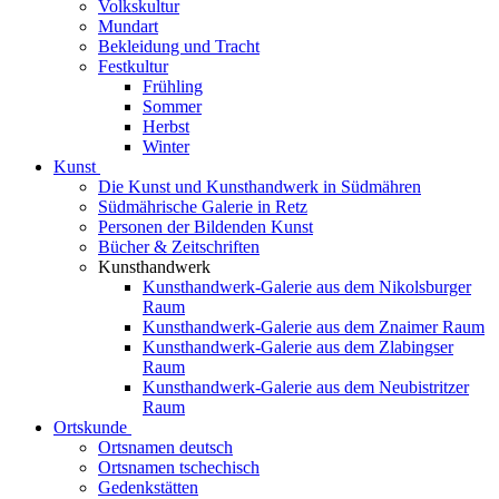
Volkskultur
Mundart
Bekleidung und Tracht
Festkultur
Frühling
Sommer
Herbst
Winter
Kunst
Die Kunst und Kunsthandwerk in Südmähren
Südmährische Galerie in Retz
Personen der Bildenden Kunst
Bücher & Zeitschriften
Kunsthandwerk
Kunsthandwerk-Galerie aus dem Nikolsburger
Raum
Kunsthandwerk-Galerie aus dem Znaimer Raum
Kunsthandwerk-Galerie aus dem Zlabingser
Raum
Kunsthandwerk-Galerie aus dem Neubistritzer
Raum
Ortskunde
Ortsnamen deutsch
Ortsnamen tschechisch
Gedenkstätten