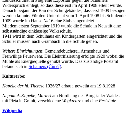
Landesschulrat in Prag eine Expositur gegen die Schamers
Widerspruch einlegt, so dass diese erst im April 1908 erteilt wurde.
Danach begann der Bau des Schulgebäudes, dass erst 1909 bezogen
werden konnte. Für den Unterricht vom 1. April 1908 bis Schulende
1909 wurde im Hause № 16 eine Stube angemietet.
Mit dem ersten September 1919 wurde die Schule in Neustift eine
selbstständige einklassige Volksschule.
1941 wird in dem Schulhaus ein Kindergarten eingerichtet und die
Schüler müssen nach Grambach in die Schule gehen.
Weitere Einrichtungen
: Gemeindebücherei, Armenhaus und
Freiwillige Feuerwehr. Die Elektrifizierung erfolgte 1920 wobei die
Mühle als Energiequelle genutzt wurde. Das zuständige Postamt
befand sich in
Schamers (Číměř)
.
Kulturerbe
:
Kapelle der hl. Therese
1926/27 erbaut. geweiht am 19.8.1928
Nepomuk-Kapelle, Marterl
am Nordhang des Burgstaller Waldes
mit Pieta in Granit, verschiedene
Wegkreuze
und eine
Pestsäule
.
Wikipedia