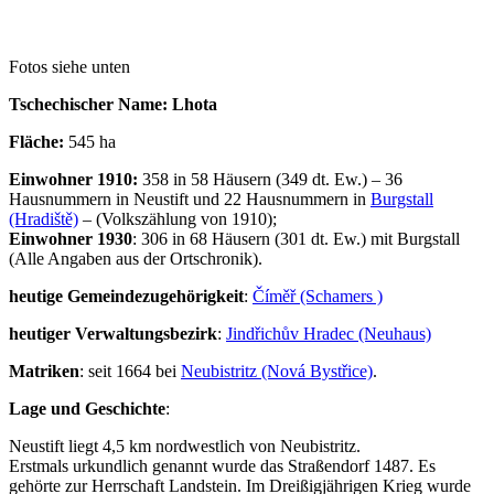
Fotos siehe unten
Tschechischer Name: Lhota
Fläche:
545 ha
Einwohner 1910:
358 in 58 Häusern (349 dt. Ew.) – 36
Hausnummern in Neustift und 22 Hausnummern in
Burgstall
(Hradiště)
– (Volkszählung von 1910);
Einwohner 1930
: 306 in 68 Häusern (301 dt. Ew.) mit Burgstall
(Alle Angaben aus der Ortschronik).
heutige Gemeindezugehörigkeit
:
Číměř (Schamers )
heutiger Verwaltungsbezirk
:
Jindřichův Hradec (Neuhaus)
Matriken
: seit 1664 bei
Neubistritz (Nová Bystřice)
.
Lage und Geschichte
:
Neustift liegt 4,5 km nordwestlich von Neubistritz.
Erstmals urkundlich genannt wurde das Straßendorf 1487. Es
gehörte zur Herrschaft Landstein. Im Dreißigjährigen Krieg wurde