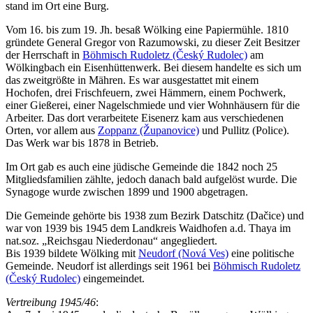
stand im Ort eine Burg.
Vom 16. bis zum 19. Jh. besaß Wölking eine Papiermühle. 1810
gründete General Gregor von Razumowski, zu dieser Zeit Besitzer
der Herrschaft in
Böhmisch Rudoletz (Český Rudolec)
am
Wölkingbach ein Eisenhüttenwerk. Bei diesem handelte es sich um
das zweitgrößte in Mähren. Es war ausgestattet mit einem
Hochofen, drei Frischfeuern, zwei Hämmern, einem Pochwerk,
einer Gießerei, einer Nagelschmiede und vier Wohnhäusern für die
Arbeiter. Das dort verarbeitete Eisenerz kam aus verschiedenen
Orten, vor allem aus
Zoppanz (Županovice)
und Pullitz (Police).
Das Werk war bis 1878 in Betrieb.
Im Ort gab es auch eine jüdische Gemeinde die 1842 noch 25
Mitgliedsfamilien zählte, jedoch danach bald aufgelöst wurde. Die
Synagoge wurde zwischen 1899 und 1900 abgetragen.
Die Gemeinde gehörte bis 1938 zum Bezirk Datschitz (Dačice) und
war von 1939 bis 1945 dem Landkreis Waidhofen a.d. Thaya im
nat.soz. „Reichsgau Niederdonau“ angegliedert.
Bis 1939 bildete Wölking mit
Neudorf (Nová Ves)
eine politische
Gemeinde. Neudorf ist allerdings seit 1961 bei
Böhmisch Rudoletz
(Český Rudolec)
eingemeindet.
Vertreibung 1945/46
: