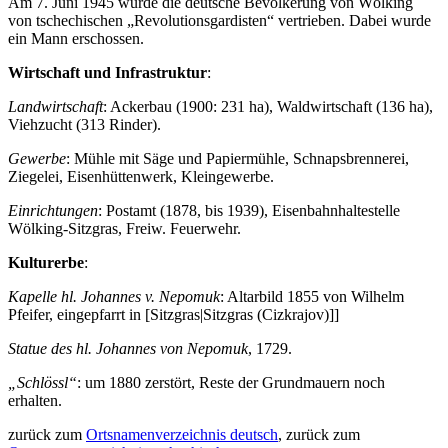
Am 7. Juni 1945 wurde die deutsche Bevölkerung von Wölking
von tschechischen „Revolutionsgardisten“ vertrieben. Dabei wurde
ein Mann erschossen.
Wirtschaft und Infrastruktur
:
Landwirtschaft
: Ackerbau (1900: 231 ha), Waldwirtschaft (136 ha),
Viehzucht (313 Rinder).
Gewerbe
: Mühle mit Säge und Papiermühle, Schnapsbrennerei,
Ziegelei, Eisenhüttenwerk, Kleingewerbe.
Einrichtungen
: Postamt (1878, bis 1939), Eisenbahnhaltestelle
Wölking-Sitzgras, Freiw. Feuerwehr.
Kulturerbe
:
Kapelle hl. Johannes v. Nepomuk
: Altarbild 1855 von Wilhelm
Pfeifer, eingepfarrt in [Sitzgras|Sitzgras (Cizkrajov)]]
Statue des hl. Johannes von Nepomuk
, 1729.
„Schlössl“
: um 1880 zerstört, Reste der Grundmauern noch
erhalten.
zurück zum
Ortsnamenverzeichnis deutsch
, zurück zum