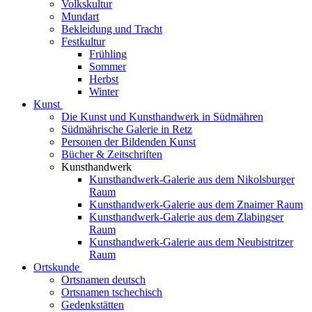
Volkskultur
Mundart
Bekleidung und Tracht
Festkultur
Frühling
Sommer
Herbst
Winter
Kunst
Die Kunst und Kunsthandwerk in Südmähren
Südmährische Galerie in Retz
Personen der Bildenden Kunst
Bücher & Zeitschriften
Kunsthandwerk
Kunsthandwerk-Galerie aus dem Nikolsburger
Raum
Kunsthandwerk-Galerie aus dem Znaimer Raum
Kunsthandwerk-Galerie aus dem Zlabingser
Raum
Kunsthandwerk-Galerie aus dem Neubistritzer
Raum
Ortskunde
Ortsnamen deutsch
Ortsnamen tschechisch
Gedenkstätten