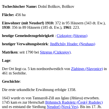
Tschechischer Name:
Dolní Bolíkov, Bolíkov
Fläche:
456 ha
Einwohner (mit Neudorf) 1910:
372 in 95 Häusern (343 dt. Ew.),
1930
: 356 in 89 Häusern (185 dt. Ew.),
1961
: 223.
heutige Gemeindezugehörigkeit
:
Cizkrajov (Sitzgras)
heutiger Verwaltungsbezirk
:
Jindřichův Hradec (Neuhaus)
Matriken
: seit 1790 bei
Sitzgras (Cizkrajov)
.
Lage
:
Der Ort liegt ca. 5 km nordnordwestlich von
Zlabings (Slavonice)
in
461 m Seehöhe.
Geschichte
:
Die erste urkundliche Erwähnung erfolgte 1358.
1643 wurde es von Tannazoll-Zill aus Iglau (Jihlava) erworben.
1745 kam es zur Herrschaft
Böhmisch Rudoletz (Český Rudolec)
und es entstand die Siedlung
Neudorf (Nová Ves)
. Bis ins 17. Jh.