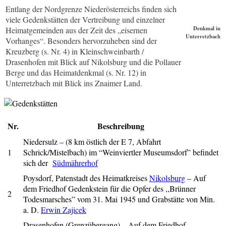
Entlang der Nordgrenze Niederösterreichs finden sich
viele Gedenkstätten der Vertreibung und einzelner
Denkmal in
Heimatgemeinden aus der Zeit des „eisernen
Unterretzbach
Vorhanges“. Besonders hervorzuheben sind der
Kreuzberg (s. Nr. 4) in Kleinschweinbarth /
Drasenhofen mit Blick auf Nikolsburg und die Pollauer
Berge und das Heimatdenkmal (s. Nr. 12) in
Unterretzbach mit Blick ins Znaimer Land.
Nr.
Beschreibung
Niedersulz – (8 km östlich der E 7, Abfahrt
1
Schrick/Mistelbach) im “Weinviertler Museumsdorf” befindet
sich der
Südmährerhof
Poysdorf, Patenstadt des Heimatkreises
Nikolsburg
–
Auf
dem Friedhof Gedenkstein für die Opfer des ,,Brünner
2
Todesmarsches” vom 31. Mai 1945 und Grabstätte von Min.
a. D.
Erwin Zajicek
Drasenhofen (Grenzübergang) – Auf dem Friedhof