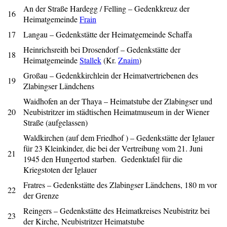
An der Straße Hardegg / Felling – Gedenkkreuz der
16
Heimatgemeinde
Frain
17
Langau – Gedenkstätte der Heimatgemeinde Schaffa
Heinrichsreith bei Drosendorf – Gedenkstätte der
18
Heimatgemeinde
Stallek
(Kr.
Znaim
)
Großau – Gedenkkirchlein der Heimatvertriebenen des
19
Zlabingser Ländchens
Waidhofen an der Thaya – Heimatstube der Zlabingser und
20
Neubistritzer im städtischen Heimatmuseum in der Wiener
Straße (aufgelassen)
Waldkirchen (auf dem Friedhof ) – Gedenkstätte der Iglauer
für 23 Kleinkinder, die bei der Vertreibung vom 21. Juni
21
1945 den Hungertod starben.
Gedenktafel für die
Kriegstoten der Iglauer
Fratres – Gedenkstätte des Zlabingser Ländchens, 180 m vor
22
der Grenze
Reingers – Gedenkstätte des Heimatkreises Neubistritz bei
23
der Kirche, Neubistritzer Heimatstube