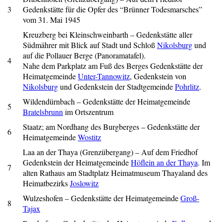
3
Gedenkstätte für die Opfer des “Brünner Todesmarsches”
vom 31. Mai 1945
Kreuzberg bei Kleinschweinbarth – Gedenkstätte aller
Südmährer m
it Blick auf Stadt und Schloß
Nikolsburg
und
auf die Pollauer Berge (Panoramatafel).
4
Nahe dem Parkplatz am Fuß des Berges
Gedenkstätte der
Heimatgemeinde
Unter-Tannowitz
, Gedenkstein von
Nikolsburg
und Gedenkstein der Stadtgemeinde
Pohrlitz
.
Wildendürnbach – Gedenkstätte der Heimatgemeinde
5
Bratelsbrunn
im Ortszentrum
Staatz; am Nordhang des Burgberges – Gedenkstätte der
6
Heimatgemeinde
Wostitz
Laa an der Thaya (Grenzübergang) – Auf dem Friedhof
Gedenkstein der Heimatgemeinde
Höflein an der Thaya
. Im
7
alten Rathaus am Stadtplatz Heimatmuseum Thayaland des
Heimatbezirks
Joslowitz
Wulzeshofen – Gedenkstätte der Heimatgemeinde
Groß-
8
Tajax