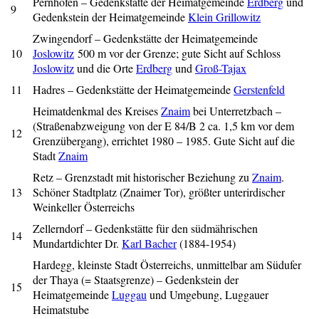
Pernhofen – Gedenkstätte der Heimatgemeinde
Erdberg
und
9
Gedenkstein der Heimatgemeinde
Klein Grillowitz
Zwingendorf – Gedenkstätte der Heimatgemeinde
10
Joslowitz
500 m vor der Grenze; gute Sicht auf Schloss
Joslowitz
und die Orte
Erdberg
und
Groß-Tajax
11
Hadres – Gedenkstätte der Heimatgemeinde
Gerstenfeld
Heimatdenkmal des Kreises
Znaim
bei Unterretzbach –
(Straßenabzweigung von der E 84/B 2 ca. 1,5 km vor dem
12
Grenzübergang), errichtet 1980 – 1985. Gute Sicht auf die
Stadt
Znaim
Retz – Grenzstadt mit historischer Beziehung zu
Znaim
.
13
Schöner Stadtplatz (Znaimer Tor), größter unterirdischer
Weinkeller Österreichs
Zellerndorf – Gedenkstätte für den südmährischen
14
Mundartdichter Dr.
Karl Bacher
(1884-1954)
Hardegg, kleinste Stadt Österreichs, unmittelbar am Südufer
der Thaya (= Staatsgrenze) – Gedenkstein der
15
Heimatgemeinde
Luggau
und Umgebung, Luggauer
Heimatstube