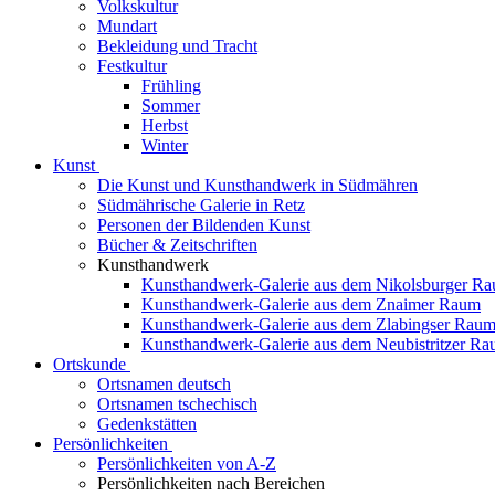
Volkskultur
Mundart
Bekleidung und Tracht
Festkultur
Frühling
Sommer
Herbst
Winter
Kunst
Die Kunst und Kunsthandwerk in Südmähren
Südmährische Galerie in Retz
Personen der Bildenden Kunst
Bücher & Zeitschriften
Kunsthandwerk
Kunsthandwerk-Galerie aus dem Nikolsburger R
Kunsthandwerk-Galerie aus dem Znaimer Raum
Kunsthandwerk-Galerie aus dem Zlabingser Rau
Kunsthandwerk-Galerie aus dem Neubistritzer R
Ortskunde
Ortsnamen deutsch
Ortsnamen tschechisch
Gedenkstätten
Persönlichkeiten
Persönlichkeiten von A-Z
Persönlichkeiten nach Bereichen