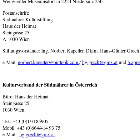
Weinviertler Museumsdorf in 2224 Niedersulz 250.
Postanschrift:
Südmährer Kulturstiftung
Haus der Heimat
Steingasse 25
A-1030 Wien
Stiftungsvorstände: Ing. Norbert Kapeller, Dkfm. Hans-Günter Grech
e-Mail:
norbert.kapeller@outlook.com
/
hg.grech@gmx.at
und
b.app
Kulturverband der Südmährer in Österreich
Büro: Haus der Heimat
Steingasse 25
1030 Wien
Tel.: +43 (0)1/7185905
Mobil: +43 (0)664/414 93 75
e-Mail:
hg.grech@gmx.at