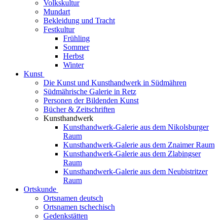
Volkskultur
Mundart
Bekleidung und Tracht
Festkultur
Frühling
Sommer
Herbst
Winter
Kunst
Die Kunst und Kunsthandwerk in Südmähren
Südmährische Galerie in Retz
Personen der Bildenden Kunst
Bücher & Zeitschriften
Kunsthandwerk
Kunsthandwerk-Galerie aus dem Nikolsburger
Raum
Kunsthandwerk-Galerie aus dem Znaimer Raum
Kunsthandwerk-Galerie aus dem Zlabingser
Raum
Kunsthandwerk-Galerie aus dem Neubistritzer
Raum
Ortskunde
Ortsnamen deutsch
Ortsnamen tschechisch
Gedenkstätten