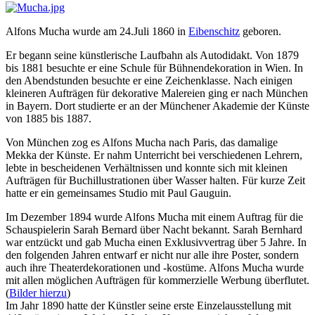
Alfons Mucha wurde am 24.Juli 1860 in
Eibenschitz
geboren.
Er begann seine künstlerische Laufbahn als Autodidakt. Von 1879
bis 1881 besuchte er eine Schule für Bühnendekoration in Wien. In
den Abendstunden besuchte er eine Zeichenklasse. Nach einigen
kleineren Aufträgen für dekorative Malereien ging er nach München
in Bayern. Dort studierte er an der Münchener Akademie der Künste
von 1885 bis 1887.
Von München zog es Alfons Mucha nach Paris, das damalige
Mekka der Künste. Er nahm Unterricht bei verschiedenen Lehrern,
lebte in bescheidenen Verhältnissen und konnte sich mit kleinen
Aufträgen für Buchillustrationen über Wasser halten. Für kurze Zeit
hatte er ein gemeinsames Studio mit Paul Gauguin.
Im Dezember 1894 wurde Alfons Mucha mit einem Auftrag für die
Schauspielerin Sarah Bernard über Nacht bekannt. Sarah Bernhard
war entzückt und gab Mucha einen Exklusivvertrag über 5 Jahre. In
den folgenden Jahren entwarf er nicht nur alle ihre Poster, sondern
auch ihre Theaterdekorationen und -kostüme. Alfons Mucha wurde
mit allen möglichen Aufträgen für kommerzielle Werbung überflutet.
(
Bilder hierzu
)
Im Jahr 1890 hatte der Künstler seine erste Einzelausstellung mit