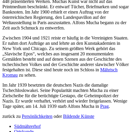
448 präsentierten Werken. Muchas Kunst war nicht auf das
Printmedium beschränkt. Er entwarf Tücher, Briefmarken und sogar
Banknoten. Im Jahr 1900 erhielt er einen Auftrag von der
österreichischen Regierung, den Landespavillon auf der
Weltausstellung in Paris auszustatten. Alfons Mucha begann zu der
Zeit auch Schmuck zu entwerfen.
Zwischen 1904 und 1921 reiste er häufig in die Vereinigten Staaten.
Er nahm dort Aufträge an und lehrte an den Kunstakademien in
New York und Chicago. Zu seinem größten Werk gehört das
„Slavische Epos“, welches aus insgesamt 20 monumentalen
Gemälden besteht und auf denen Szenen aus der Geschichte des
tschechischen Volkes und der Geschichte anderer slawischer Völker
festgehalten ist. Diese sind heute noch im Schloss in
Mährisch
Kromau
zu sehen.
Im Jahr 1939 besetzten die deutschen Nazis die damalige
Tschechloslowakei. Seine Popularität machten Mucha zu einer
Zielscheibe für die berüchtigte Gestapo, die Geheimpolizei der
Nazis. Er wurde verhaftet, verhört und wieder freigelassen. Wenige
Tage später, am 14. Juli 1939 starb Alfons Mucha in
Prag
.
zurück zu
Persönlichkeiten
oder
Bildende Künste
Südmährerhof
Ortskunde