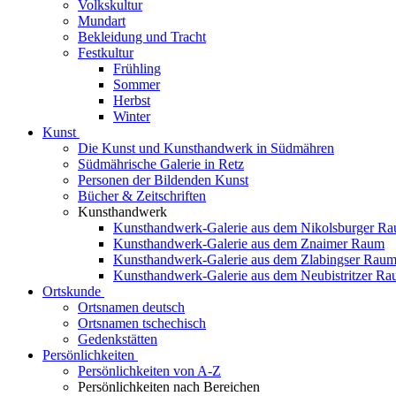
Volkskultur
Mundart
Bekleidung und Tracht
Festkultur
Frühling
Sommer
Herbst
Winter
Kunst
Die Kunst und Kunsthandwerk in Südmähren
Südmährische Galerie in Retz
Personen der Bildenden Kunst
Bücher & Zeitschriften
Kunsthandwerk
Kunsthandwerk-Galerie aus dem Nikolsburger R
Kunsthandwerk-Galerie aus dem Znaimer Raum
Kunsthandwerk-Galerie aus dem Zlabingser Rau
Kunsthandwerk-Galerie aus dem Neubistritzer R
Ortskunde
Ortsnamen deutsch
Ortsnamen tschechisch
Gedenkstätten
Persönlichkeiten
Persönlichkeiten von A-Z
Persönlichkeiten nach Bereichen