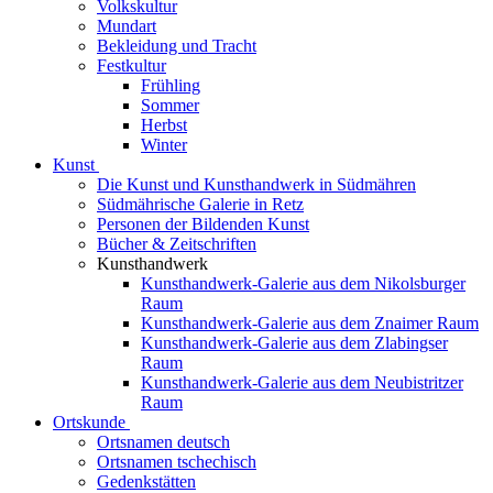
Volkskultur
Mundart
Bekleidung und Tracht
Festkultur
Frühling
Sommer
Herbst
Winter
Kunst
Die Kunst und Kunsthandwerk in Südmähren
Südmährische Galerie in Retz
Personen der Bildenden Kunst
Bücher & Zeitschriften
Kunsthandwerk
Kunsthandwerk-Galerie aus dem Nikolsburger
Raum
Kunsthandwerk-Galerie aus dem Znaimer Raum
Kunsthandwerk-Galerie aus dem Zlabingser
Raum
Kunsthandwerk-Galerie aus dem Neubistritzer
Raum
Ortskunde
Ortsnamen deutsch
Ortsnamen tschechisch
Gedenkstätten