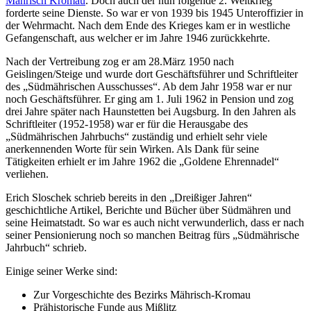
Mährisch Kromau
. Doch auch der nun folgende 2. Weltkrieg
forderte seine Dienste. So war er von 1939 bis 1945 Unteroffizier in
der Wehrmacht. Nach dem Ende des Krieges kam er in westliche
Gefangenschaft, aus welcher er im Jahre 1946 zurückkehrte.
Nach der Vertreibung zog er am 28.März 1950 nach
Geislingen/Steige und wurde dort Geschäftsführer und Schriftleiter
des „Südmährischen Ausschusses“. Ab dem Jahr 1958 war er nur
noch Geschäftsführer. Er ging am 1. Juli 1962 in Pension und zog
drei Jahre später nach Haunstetten bei Augsburg. In den Jahren als
Schriftleiter (1952-1958) war er für die Herausgabe des
„Südmährischen Jahrbuchs“ zuständig und erhielt sehr viele
anerkennenden Worte für sein Wirken. Als Dank für seine
Tätigkeiten erhielt er im Jahre 1962 die „Goldene Ehrennadel“
verliehen.
Erich Sloschek schrieb bereits in den „Dreißiger Jahren“
geschichtliche Artikel, Berichte und Bücher über Südmähren und
seine Heimatstadt. So war es auch nicht verwunderlich, dass er nach
seiner Pensionierung noch so manchen Beitrag fürs „Südmährische
Jahrbuch“ schrieb.
Einige seiner Werke sind:
Zur Vorgeschichte des Bezirks Mährisch-Kromau
Prähistorische Funde aus Mißlitz