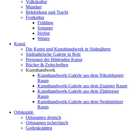
Volkskultur
Mundart
Bekleidung und Tracht
Festkultur
Frühling
Sommer
Herbst
Winter
Kunst
Die Kunst und Kunsthandwerk in Südmähren
Südmährische Galerie in Retz
Personen der Bildenden Kunst
Bücher & Zeitschriften
Kunsthandwerk
Kunsthandwerk-Galerie aus dem Nikolsburger
Raum
Kunsthandwerk-Galerie aus dem Znaimer Raum
Kunsthandwerk-Galerie aus dem Zlabingser
Raum
Kunsthandwerk-Galerie aus dem Neubistritzer
Raum
Ortskunde
Ortsnamen deutsch
Ortsnamen tschechisch
Gedenkstätten