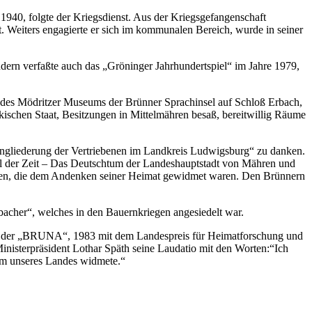
 1940, folgte der Kriegsdienst. Aus der Kriegsgefangenschaft
t. Weiters engagierte er sich im kommunalen Bereich, wurde in seiner
ndern verfaßte auch das „Gröninger Jahrhundertspiel“ im Jahre 1979,
des Mödritzer Museums der Brünner Sprachinsel auf Schloß Erbach,
ischen Staat, Besitzungen in Mittelmähren besaß, bereitwillig Räume
ingliederung der Vertriebenen im Landkreis Ludwigsburg“ zu danken.
l der Zeit – Das Deutschtum der Landeshauptstadt von Mähren und
beiten, die dem Andenken seiner Heimat gewidmet waren. Den Brünnern
bacher“, welches in den Bauernkriegen angesiedelt war.
is der „BRUNA“, 1983 mit dem Landespreis für Heimatforschung und
nisterpräsident Lothar Späth seine Laudatio mit den Worten:“Ich
tum unseres Landes widmete.“