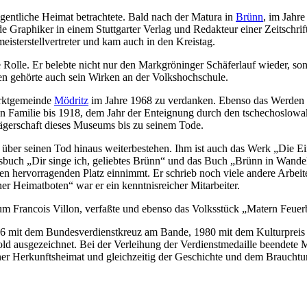
eigentliche Heimat betrachtete. Bald nach der Matura in
Brünn
, im Jahre
e Graphiker in einem Stuttgarter Verlag und Redakteur einer Zeitschrif
sterstellvertreter und kam auch in den Kreistag.
 Rolle. Er belebte nicht nur den Markgröninger Schäferlauf wieder, so
äten gehörte auch sein Wirken an der Volkshochschule.
arktgemeinde
Mödritz
im Jahre 1968 zu verdanken. Ebenso das Werden 
 Familie bis 1918, dem Jahr der Enteignung durch den tschechoslowak
rägerschaft dieses Museums bis zu seinem Tode.
über seinen Tod hinaus weiterbestehen. Ihm ist auch das Werk „Die E
buch „Dir singe ich, geliebtes Brünn“ und das Buch „Brünn in Wande
inen hervorragenden Platz einnimmt. Er schrieb noch viele andere Ar
er Heimatboten“ war er ein kenntnisreicher Mitarbeiter.
um Francois Villon, verfaßte und ebenso das Volksstück „Matern Feuer
976 mit dem Bundesverdienstkreuz am Bande, 1980 mit dem Kulturpre
d ausgezeichnet. Bei der Verleihung der Verdienstmedaille beendete Mi
iner Herkunftsheimat und gleichzeitig der Geschichte und dem Brauch