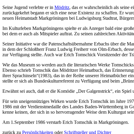
Seine Jugend verlebte er in
Mödritz
, das er wahrscheinlich als seine 
zurückgekehrt begann er sich eine neue Existenz zu schaffen. Er wurd
neuen Heimatstadt Markgröningen bei Ludwigsburg Stadtrat, Bürgermei
Im Kulturleben Markgröningens spielte er als Anreger bald eine große
bei dem er auch als Mitspieler auftrat. Zu seinen zahlreichen Aktivit
Seiner Initiative war die Patenschaftsübernahme Erbachs über die M
in dem der Schloßherr Franz Ludwig Freiherr von Olm-Erbach, dessen
zur Verfügung stellte. Auch war Erich Tomschick Vorsitzender der T
Wie das Museum so werden auch die literarischen Werke Tomschicks 
Ebenso schrieb Tomschik das Mödritzer Heimatbuch, das Erinnerungs
ihrer Sprachinseln“(1983), das in der Reihe unserer Heimatbücher e
stellte er sich als Bundeskulturreferent zu Verfügung und beim „Brünn
Erwähnt sei auch, daß er die Komödie „Der Galgenstrick“, ein Spiel 
Für sein uneigennütziges Wirken wurde Erich Tomschik im Jahre 1
1986 mit der Verdienstmedaille des Landes Baden-Württemberg in Gol
kenne keinen, der sich in so hervorragender Weise dem Kulturgut se
Am 1.September 1986 verstarb Erich Tomschik in Markgröningen.
zurück zu
Persönlichkeiten
oder
Schriftsteller und Dichter