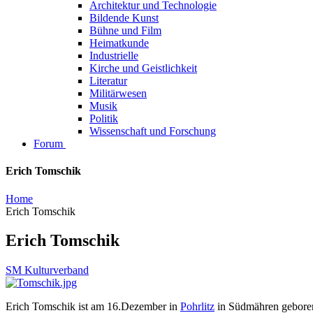
Architektur und Technologie
Bildende Kunst
Bühne und Film
Heimatkunde
Industrielle
Kirche und Geistlichkeit
Literatur
Militärwesen
Musik
Politik
Wissenschaft und Forschung
Forum
Erich Tomschik
Home
Erich Tomschik
Erich Tomschik
SM Kulturverband
Erich Tomschik ist am 16.Dezember in
Pohrlitz
in Südmähren gebore