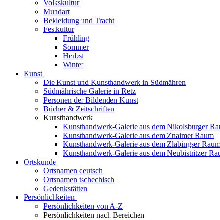
Volkskultur
Mundart
Bekleidung und Tracht
Festkultur
Frühling
Sommer
Herbst
Winter
Kunst
Die Kunst und Kunsthandwerk in Südmähren
Südmährische Galerie in Retz
Personen der Bildenden Kunst
Bücher & Zeitschriften
Kunsthandwerk
Kunsthandwerk-Galerie aus dem Nikolsburger R
Kunsthandwerk-Galerie aus dem Znaimer Raum
Kunsthandwerk-Galerie aus dem Zlabingser Rau
Kunsthandwerk-Galerie aus dem Neubistritzer R
Ortskunde
Ortsnamen deutsch
Ortsnamen tschechisch
Gedenkstätten
Persönlichkeiten
Persönlichkeiten von A-Z
Persönlichkeiten nach Bereichen