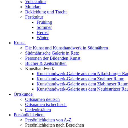
Volkskultur
Mundart
Bekleidung und Tracht
Festkultur
Frühling
Sommer
Herbst
Winter
Kunst
Die Kunst und Kunsthandwerk in Südmähren
Südmährische Galerie in Retz
Personen der Bildenden Kunst
Bücher & Zeitschriften
Kunsthandwerk
Kunsthandwerk-Galerie aus dem Nikolsburger R
Kunsthandwerk-Galerie aus dem Znaimer Raum
Kunsthandwerk-Galerie aus dem Zlabingser Rau
Kunsthandwerk-Galerie aus dem Neubistritzer R
Ortskunde
Ortsnamen deutsch
Ortsnamen tschechisch
Gedenkstätten
Persönlichkeiten
Persönlichkeiten von A-Z
Persönlichkeiten nach Bereichen