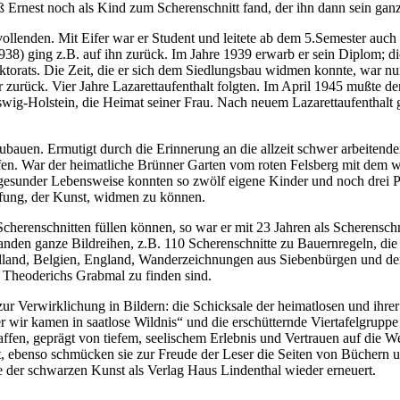
Ernest noch als Kind zum Scherenschnitt fand, der ihn dann sein ganze
vollenden. Mit Eifer war er Student und leitete ab dem 5.Semester auc
938) ging z.B. auf ihn zurück. Im Jahre 1939 erwarb er sein Diplom; d
ktorats. Die Zeit, die er sich dem Siedlungsbau widmen konnte, war n
urück. Vier Jahre Lazarettaufenthalt folgten. Im April 1945 mußte d
swig-Holstein, die Heimat seiner Frau. Nach neuem Lazarettaufenthalt 
zubauen. Ermutigt durch die Erinnerung an die allzeit schwer arbeiten
en. War der heimatliche Brünner Garten vom roten Felsberg mit dem we
gesunder Lebensweise konnten so zwölf eigene Kinder und noch drei P
fung, der Kunst, widmen zu können.
 Scherenschnitten füllen können, so war er mit 23 Jahren als Scherensc
tanden ganze Bildreihen, z.B. 110 Scherenschnitte zu Bauernregeln, di
lland, Belgien, England, Wanderzeichnungen aus Siebenbürgen und den 
 Theoderichs Grabmal zu finden sind.
r Verwirklichung in Bildern: die Schicksale der heimatlosen und ihrer
r wir kamen in saatlose Wildnis“ und die erschütternde Viertafelgrupp
en, geprägt von tiefem, seelischem Erlebnis und Vertrauen auf die We
, ebenso schmücken sie zur Freude der Leser die Seiten von Büchern u
e der schwarzen Kunst als Verlag Haus Lindenthal wieder erneuert.