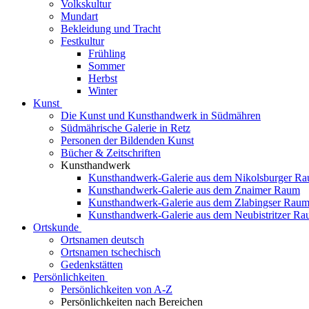
Volkskultur
Mundart
Bekleidung und Tracht
Festkultur
Frühling
Sommer
Herbst
Winter
Kunst
Die Kunst und Kunsthandwerk in Südmähren
Südmährische Galerie in Retz
Personen der Bildenden Kunst
Bücher & Zeitschriften
Kunsthandwerk
Kunsthandwerk-Galerie aus dem Nikolsburger R
Kunsthandwerk-Galerie aus dem Znaimer Raum
Kunsthandwerk-Galerie aus dem Zlabingser Rau
Kunsthandwerk-Galerie aus dem Neubistritzer R
Ortskunde
Ortsnamen deutsch
Ortsnamen tschechisch
Gedenkstätten
Persönlichkeiten
Persönlichkeiten von A-Z
Persönlichkeiten nach Bereichen