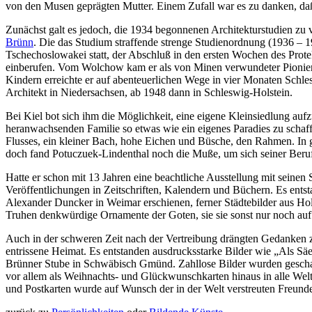
von den Musen geprägten Mutter. Einem Zufall war es zu danken, daß 
Zunächst galt es jedoch, die 1934 begonnenen Architekturstudien zu 
Brünn
. Die das Studium straffende strenge Studienordnung (1936 – 1
Tschechoslowakei statt, der Abschluß in den ersten Wochen des Prote
einberufen. Vom Wolchow kam er als von Minen verwundeter Pionier z
Kindern erreichte er auf abenteuerlichen Wege in vier Monaten Schle
Architekt in Niedersachsen, ab 1948 dann in Schleswig-Holstein.
Bei Kiel bot sich ihm die Möglichkeit, eine eigene Kleinsiedlung auf
heranwachsenden Familie so etwas wie ein eigenes Paradies zu schaff
Flusses, ein kleiner Bach, hohe Eichen und Büsche, den Rahmen. In 
doch fand Potuczuek-Lindenthal noch die Muße, um sich seiner Beru
Hatte er schon mit 13 Jahren eine beachtliche Ausstellung mit seinen
Veröffentlichungen in Zeitschriften, Kalendern und Büchern. Es ents
Alexander Duncker in Weimar erschienen, ferner Städtebilder aus Ho
Truhen denkwürdige Ornamente der Goten, sie sie sonst nur noch auf
Auch in der schweren Zeit nach der Vertreibung drängten Gedanken zu
entrissene Heimat. Es entstanden ausdrucksstarke Bilder wie „Als Säe
Brünner Stube in Schwäbisch Gmünd. Zahllose Bilder wurden geschaff
vor allem als Weihnachts- und Glückwunschkarten hinaus in alle Welt
und Postkarten wurde auf Wunsch der in der Welt verstreuten Freund