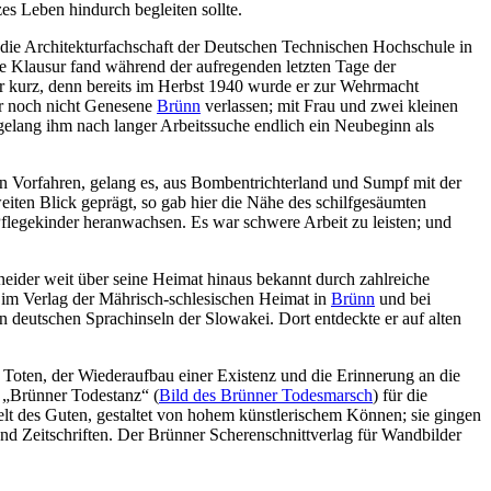
s Leben hindurch begleiten sollte.
h die Architekturfachschaft der Deutschen Technischen Hochschule in
ie Klausur fand während der aufregenden letzten Tage der
ur kurz, denn bereits im Herbst 1940 wurde er zur Wehrmacht
er noch nicht Genesene
Brünn
verlassen; mit Frau und zwei kleinen
gelang ihm nach langer Arbeitssuche endlich ein Neubeginn als
den Vorfahren, gelang es, aus Bombentrichterland und Sumpf mit der
iten Blick geprägt, so gab hier die Nähe des schilfgesäumten
flegekinder heranwachsen. Es war schwere Arbeit zu leisten; und
hneider weit über seine Heimat hinaus bekannt durch zahlreiche
e im Verlag der Mährisch-schlesischen Heimat in
Brünn
und bei
deutschen Sprachinseln der Slowakei. Dort entdeckte er auf alten
 Toten, der Wiederaufbau einer Existenz und die Erinnerung an die
e „Brünner Todestanz“ (
Bild des Brünner Todesmarsch
) für die
lt des Guten, gestaltet von hohem künstlerischem Können; sie gingen
nd Zeitschriften. Der Brünner Scherenschnittverlag für Wandbilder