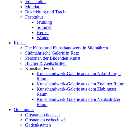
Volkskultur
Mundart
Bekleidung und Tracht
Festkultur
Frühling
Sommer
Herbst
Winter
Kunst
Die Kunst und Kunsthandwerk in Südmähren
Südmährische Galerie in Retz
Personen der Bildenden Kunst
Bücher & Zeitschriften
Kunsthandwerk
Kunsthandwerk-Galerie aus dem Nikolsburger
Raum
Kunsthandwerk-Galerie aus dem Znaimer Raum
Kunsthandwerk-Galerie aus dem Zlabingser
Raum
Kunsthandwerk-Galerie aus dem Neubistritzer
Raum
Ortskunde
Ortsnamen deutsch
Ortsnamen tschechisch
Gedenkstätten