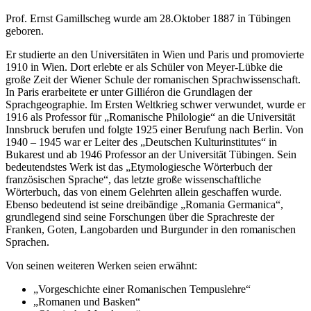
Prof. Ernst Gamillscheg wurde am 28.Oktober 1887 in Tübingen
geboren.
Er studierte an den Universitäten in Wien und Paris und promovierte
1910 in Wien. Dort erlebte er als Schüler von Meyer-Lübke die
große Zeit der Wiener Schule der romanischen Sprachwissenschaft.
In Paris erarbeitete er unter Gilliéron die Grundlagen der
Sprachgeographie. Im Ersten Weltkrieg schwer verwundet, wurde er
1916 als Professor für „Romanische Philologie“ an die Universität
Innsbruck berufen und folgte 1925 einer Berufung nach Berlin. Von
1940 – 1945 war er Leiter des „Deutschen Kulturinstitutes“ in
Bukarest und ab 1946 Professor an der Universität Tübingen. Sein
bedeutendstes Werk ist das „Etymologiesche Wörterbuch der
französischen Sprache“, das letzte große wissenschaftliche
Wörterbuch, das von einem Gelehrten allein geschaffen wurde.
Ebenso bedeutend ist seine dreibändige „Romania Germanica“,
grundlegend sind seine Forschungen über die Sprachreste der
Franken, Goten, Langobarden und Burgunder in den romanischen
Sprachen.
Von seinen weiteren Werken seien erwähnt:
„Vorgeschichte einer Romanischen Tempuslehre“
„Romanen und Basken“