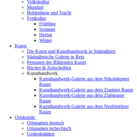
Volkskultur
Mundart
Bekleidung und Tracht
Festkultur
Frühling
Sommer
Herbst
Winter
Kunst
Die Kunst und Kunsthandwerk in Südmähren
Südmährische Galerie in Retz
Personen der Bildenden Kunst
Bücher & Zeitschriften
Kunsthandwerk
Kunsthandwerk-Galerie aus dem Nikolsburger
Raum
Kunsthandwerk-Galerie aus dem Znaimer Raum
Kunsthandwerk-Galerie aus dem Zlabingser
Raum
Kunsthandwerk-Galerie aus dem Neubistritzer
Raum
Ortskunde
Ortsnamen deutsch
Ortsnamen tschechisch
Gedenkstätten