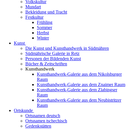
Volkskultur
Mundart
Bekleidung und Tracht
Festkultur
Frühling
Sommer
Herbst
Winter
Kunst
Die Kunst und Kunsthandwerk in Südmähren
Südmährische Galerie in Retz
Personen der Bildenden Kunst
Bücher & Zeitschriften
Kunsthandwerk
Kunsthandwerk-Galerie aus dem Nikolsburger
Raum
Kunsthandwerk-Galerie aus dem Znaimer Raum
Kunsthandwerk-Galerie aus dem Zlabingser
Raum
Kunsthandwerk-Galerie aus dem Neubistritzer
Raum
Ortskunde
Ortsnamen deutsch
Ortsnamen tschechisch
Gedenkstätten