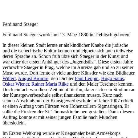
Ferdinand Staeger
Ferdinand Staeger wurde am 13. März 1880 in Trebitsch geboren.
In dieser kleinen Stadt lernte er als kindlicher Knabe die jüdische
und die tschechische Kultur kennen und eignete sich auch teilweise
deren Sprache an. Schon früh übte sich Staeger in der Kunst und
war einer der ersten Anhänger des „Jugendstils“. Diese ersten Jahre
verbrachte Staeger in Prag, welche im Anreize gab und so zu seiner
Muse wurde. Dort lernte er viele andere Künstler wie den Bildhauer
Wilfert
,
August Brömse
, den Dichter
Paul Leppin
,
Hugo Salus
,
Oskar Wiener
,
Rainer Maria Rilke
und den Maler Teschner kennen.
Doch einfach war diese Zeit nicht für ihn, da er sich sein Studium an
der Kunstgewerbeschule selbst finanzieren musste. Kurz nach
seinen Abschluß auf der Kunstgewerbeschule im Jahre 1907 erhielt
er einen Auftrag vom Fürsten von Hohenzollern-Sigmaringen. Er
sollte die Fresken der St. Thomaskirche neu gestalten. Dank diesem
Auftrag konnte er mit seiner jungen Familie nach München
übersiedeln.
Im Ersten Weltkrieg wurde er Kriegsmaler beim Armeekorps