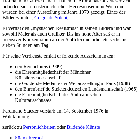
Hofmann in Galizien und in Italien. Die Originale aus dieser Zeit
befinden sich im österreichischen Heeresmuseum in Wien und
wurden bei einer Ausstellung im Jahre 1970 gezeigt. Eines der
Bilder war der „
Geigende Soldat
„.
Er vertrat den „mystischen Realismus“ in seinen Bildern und war
sowohl Maler als auch Grafiker. Bis ins hohe Alter saß er in
intensiver Konzentration an der Staffelei und arbeitete sechs bis
sieben Stunden am Tag.
Für seine Verdienste erhielt er folgende Auszeichnungen:
den Reichelpreis (1909)
die Ehrenmitgliedschaft der Münchner
Künstlergenossenschaft
die Goldende Medaille der Weltausstellung in Paris (1938)
den Ehrenbrief de Sudetendeutschen Landsmannschaft (1965)
die Ehrenmitgliedschaft des Südmährischen
Kulturausschusses
Ferdinand Staeger verstarb am 14. September 1976 in
Waldkraiburg.
zurück zu
Persönlichkeiten
oder
Bildende Künste
Südmährerhof