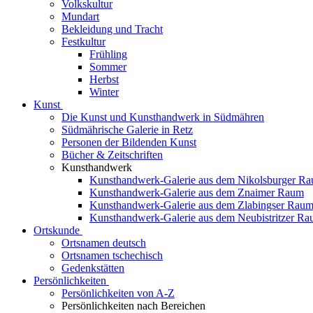
Volkskultur
Mundart
Bekleidung und Tracht
Festkultur
Frühling
Sommer
Herbst
Winter
Kunst
Die Kunst und Kunsthandwerk in Südmähren
Südmährische Galerie in Retz
Personen der Bildenden Kunst
Bücher & Zeitschriften
Kunsthandwerk
Kunsthandwerk-Galerie aus dem Nikolsburger R
Kunsthandwerk-Galerie aus dem Znaimer Raum
Kunsthandwerk-Galerie aus dem Zlabingser Rau
Kunsthandwerk-Galerie aus dem Neubistritzer R
Ortskunde
Ortsnamen deutsch
Ortsnamen tschechisch
Gedenkstätten
Persönlichkeiten
Persönlichkeiten von A-Z
Persönlichkeiten nach Bereichen