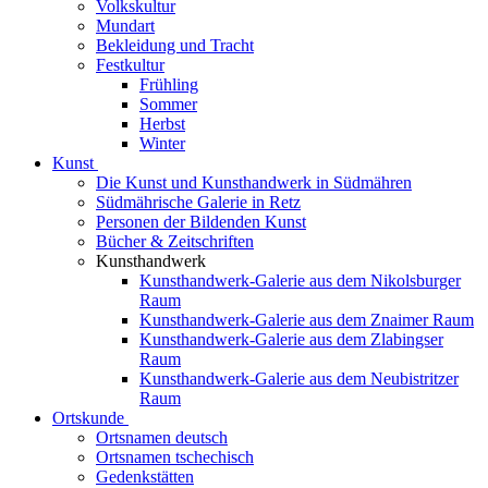
Volkskultur
Mundart
Bekleidung und Tracht
Festkultur
Frühling
Sommer
Herbst
Winter
Kunst
Die Kunst und Kunsthandwerk in Südmähren
Südmährische Galerie in Retz
Personen der Bildenden Kunst
Bücher & Zeitschriften
Kunsthandwerk
Kunsthandwerk-Galerie aus dem Nikolsburger
Raum
Kunsthandwerk-Galerie aus dem Znaimer Raum
Kunsthandwerk-Galerie aus dem Zlabingser
Raum
Kunsthandwerk-Galerie aus dem Neubistritzer
Raum
Ortskunde
Ortsnamen deutsch
Ortsnamen tschechisch
Gedenkstätten