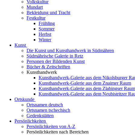
Volkskultur
Mundart
Bekleidung und Tracht
Festkultur
Frühling
Sommer
Herbst
Winter
Kunst
Die Kunst und Kunsthandwerk in Südmähren
Südmährische Galerie in Retz
Personen der Bildenden Kunst
Bücher & Zeitschriften
Kunsthandwerk
Kunsthandwerk-Galerie aus dem Nikolsburger R
Kunsthandwerk-Galerie aus dem Znaimer Raum
Kunsthandwerk-Galerie aus dem Zlabingser Rau
Kunsthandwerk-Galerie aus dem Neubistritzer R
Ortskunde
Ortsnamen deutsch
Ortsnamen tschechisch
Gedenkstätten
Persönlichkeiten
Persönlichkeiten von A-Z
Persönlichkeiten nach Bereichen