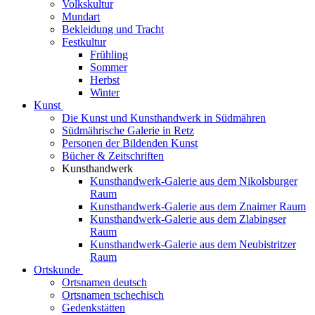
Volkskultur
Mundart
Bekleidung und Tracht
Festkultur
Frühling
Sommer
Herbst
Winter
Kunst
Die Kunst und Kunsthandwerk in Südmähren
Südmährische Galerie in Retz
Personen der Bildenden Kunst
Bücher & Zeitschriften
Kunsthandwerk
Kunsthandwerk-Galerie aus dem Nikolsburger
Raum
Kunsthandwerk-Galerie aus dem Znaimer Raum
Kunsthandwerk-Galerie aus dem Zlabingser
Raum
Kunsthandwerk-Galerie aus dem Neubistritzer
Raum
Ortskunde
Ortsnamen deutsch
Ortsnamen tschechisch
Gedenkstätten