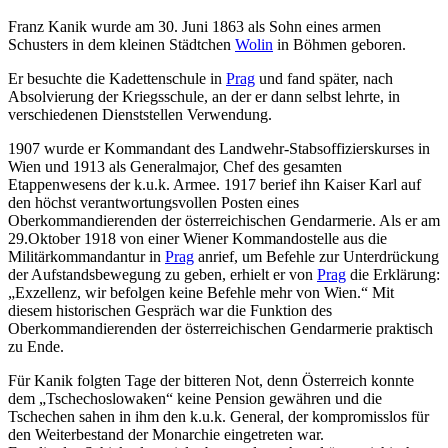
Franz Kanik wurde am 30. Juni 1863 als Sohn eines armen
Schusters in dem kleinen Städtchen
Wolin
in Böhmen geboren.
Er besuchte die Kadettenschule in
Prag
und fand später, nach
Absolvierung der Kriegsschule, an der er dann selbst lehrte, in
verschiedenen Dienststellen Verwendung.
1907 wurde er Kommandant des Landwehr-Stabsoffizierskurses in
Wien und 1913 als Generalmajor, Chef des gesamten
Etappenwesens der k.u.k. Armee. 1917 berief ihn Kaiser Karl auf
den höchst verantwortungsvollen Posten eines
Oberkommandierenden der österreichischen Gendarmerie. Als er am
29.Oktober 1918 von einer Wiener Kommandostelle aus die
Militärkommandantur in
Prag
anrief, um Befehle zur Unterdrückung
der Aufstandsbewegung zu geben, erhielt er von
Prag
die Erklärung:
„Exzellenz, wir befolgen keine Befehle mehr von Wien.“ Mit
diesem historischen Gespräch war die Funktion des
Oberkommandierenden der österreichischen Gendarmerie praktisch
zu Ende.
Für Kanik folgten Tage der bitteren Not, denn Österreich konnte
dem „Tschechoslowaken“ keine Pension gewähren und die
Tschechen sahen in ihm den k.u.k. General, der kompromisslos für
den Weiterbestand der Monarchie eingetreten war.