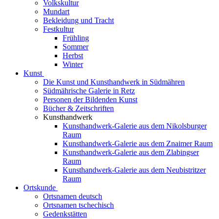
Volkskultur
Mundart
Bekleidung und Tracht
Festkultur
Frühling
Sommer
Herbst
Winter
Kunst
Die Kunst und Kunsthandwerk in Südmähren
Südmährische Galerie in Retz
Personen der Bildenden Kunst
Bücher & Zeitschriften
Kunsthandwerk
Kunsthandwerk-Galerie aus dem Nikolsburger
Raum
Kunsthandwerk-Galerie aus dem Znaimer Raum
Kunsthandwerk-Galerie aus dem Zlabingser
Raum
Kunsthandwerk-Galerie aus dem Neubistritzer
Raum
Ortskunde
Ortsnamen deutsch
Ortsnamen tschechisch
Gedenkstätten