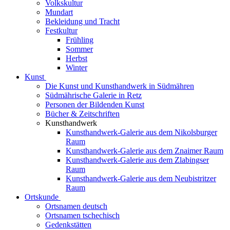
Volkskultur
Mundart
Bekleidung und Tracht
Festkultur
Frühling
Sommer
Herbst
Winter
Kunst
Die Kunst und Kunsthandwerk in Südmähren
Südmährische Galerie in Retz
Personen der Bildenden Kunst
Bücher & Zeitschriften
Kunsthandwerk
Kunsthandwerk-Galerie aus dem Nikolsburger
Raum
Kunsthandwerk-Galerie aus dem Znaimer Raum
Kunsthandwerk-Galerie aus dem Zlabingser
Raum
Kunsthandwerk-Galerie aus dem Neubistritzer
Raum
Ortskunde
Ortsnamen deutsch
Ortsnamen tschechisch
Gedenkstätten