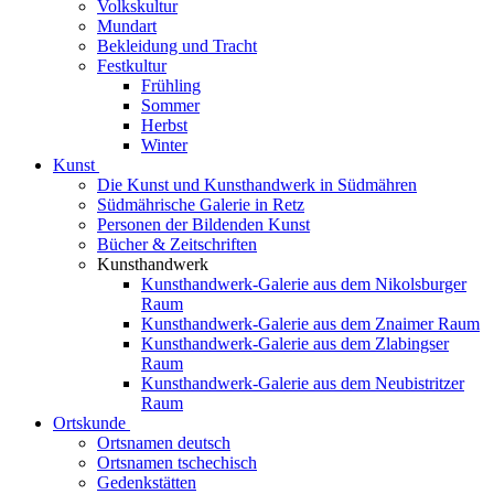
Volkskultur
Mundart
Bekleidung und Tracht
Festkultur
Frühling
Sommer
Herbst
Winter
Kunst
Die Kunst und Kunsthandwerk in Südmähren
Südmährische Galerie in Retz
Personen der Bildenden Kunst
Bücher & Zeitschriften
Kunsthandwerk
Kunsthandwerk-Galerie aus dem Nikolsburger
Raum
Kunsthandwerk-Galerie aus dem Znaimer Raum
Kunsthandwerk-Galerie aus dem Zlabingser
Raum
Kunsthandwerk-Galerie aus dem Neubistritzer
Raum
Ortskunde
Ortsnamen deutsch
Ortsnamen tschechisch
Gedenkstätten