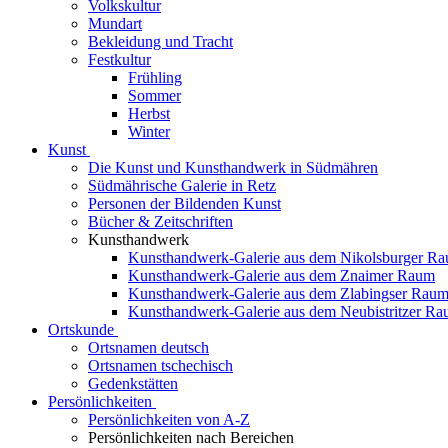
Volkskultur
Mundart
Bekleidung und Tracht
Festkultur
Frühling
Sommer
Herbst
Winter
Kunst
Die Kunst und Kunsthandwerk in Südmähren
Südmährische Galerie in Retz
Personen der Bildenden Kunst
Bücher & Zeitschriften
Kunsthandwerk
Kunsthandwerk-Galerie aus dem Nikolsburger R
Kunsthandwerk-Galerie aus dem Znaimer Raum
Kunsthandwerk-Galerie aus dem Zlabingser Rau
Kunsthandwerk-Galerie aus dem Neubistritzer R
Ortskunde
Ortsnamen deutsch
Ortsnamen tschechisch
Gedenkstätten
Persönlichkeiten
Persönlichkeiten von A-Z
Persönlichkeiten nach Bereichen