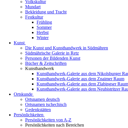
Volkskultur
Mundart
Bekleidung und Tracht
Festkultur
Frühling
Sommer
Herbst
Winter
Kunst
Die Kunst und Kunsthandwerk in Südmähren
Südmährische Galerie in Retz
Personen der Bildenden Kunst
Bücher & Zeitschriften
Kunsthandwerk
Kunsthandwerk-Galerie aus dem Nikolsburger R
Kunsthandwerk-Galerie aus dem Znaimer Raum
Kunsthandwerk-Galerie aus dem Zlabingser Rau
Kunsthandwerk-Galerie aus dem Neubistritzer R
Ortskunde
Ortsnamen deutsch
Ortsnamen tschechisch
Gedenkstätten
Persönlichkeiten
Persönlichkeiten von A-Z
Persönlichkeiten nach Bereichen