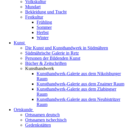
Volkskultur
Mundart
Bekleidung und Tracht
Festkultur
Frühling
Sommer
Herbst
Winter
Kunst
Die Kunst und Kunsthandwerk in Südmähren
Südmährische Galerie in Retz
Personen der Bildenden Kunst
Bücher & Zeitschriften
Kunsthandwerk
Kunsthandwerk-Galerie aus dem Nikolsburger
Raum
Kunsthandwerk-Galerie aus dem Znaimer Raum
Kunsthandwerk-Galerie aus dem Zlabingser
Raum
Kunsthandwerk-Galerie aus dem Neubistritzer
Raum
Ortskunde
Ortsnamen deutsch
Ortsnamen tschechisch
Gedenkstätten