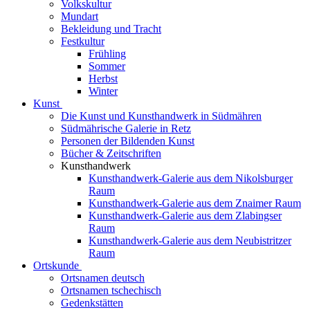
Volkskultur
Mundart
Bekleidung und Tracht
Festkultur
Frühling
Sommer
Herbst
Winter
Kunst
Die Kunst und Kunsthandwerk in Südmähren
Südmährische Galerie in Retz
Personen der Bildenden Kunst
Bücher & Zeitschriften
Kunsthandwerk
Kunsthandwerk-Galerie aus dem Nikolsburger
Raum
Kunsthandwerk-Galerie aus dem Znaimer Raum
Kunsthandwerk-Galerie aus dem Zlabingser
Raum
Kunsthandwerk-Galerie aus dem Neubistritzer
Raum
Ortskunde
Ortsnamen deutsch
Ortsnamen tschechisch
Gedenkstätten