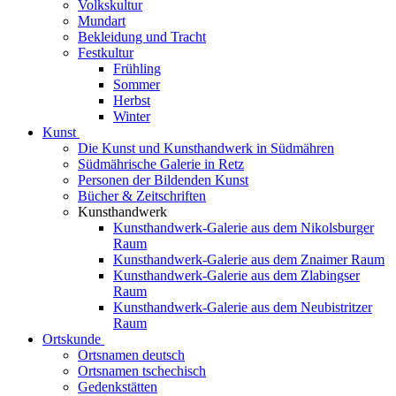
Volkskultur
Mundart
Bekleidung und Tracht
Festkultur
Frühling
Sommer
Herbst
Winter
Kunst
Die Kunst und Kunsthandwerk in Südmähren
Südmährische Galerie in Retz
Personen der Bildenden Kunst
Bücher & Zeitschriften
Kunsthandwerk
Kunsthandwerk-Galerie aus dem Nikolsburger
Raum
Kunsthandwerk-Galerie aus dem Znaimer Raum
Kunsthandwerk-Galerie aus dem Zlabingser
Raum
Kunsthandwerk-Galerie aus dem Neubistritzer
Raum
Ortskunde
Ortsnamen deutsch
Ortsnamen tschechisch
Gedenkstätten