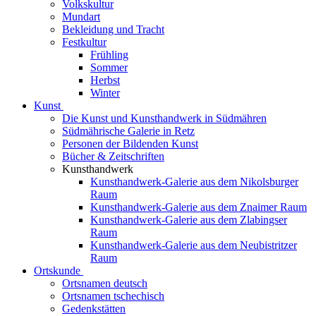
Volkskultur
Mundart
Bekleidung und Tracht
Festkultur
Frühling
Sommer
Herbst
Winter
Kunst
Die Kunst und Kunsthandwerk in Südmähren
Südmährische Galerie in Retz
Personen der Bildenden Kunst
Bücher & Zeitschriften
Kunsthandwerk
Kunsthandwerk-Galerie aus dem Nikolsburger
Raum
Kunsthandwerk-Galerie aus dem Znaimer Raum
Kunsthandwerk-Galerie aus dem Zlabingser
Raum
Kunsthandwerk-Galerie aus dem Neubistritzer
Raum
Ortskunde
Ortsnamen deutsch
Ortsnamen tschechisch
Gedenkstätten