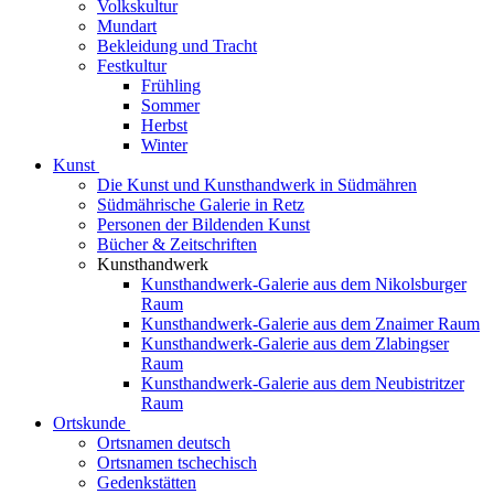
Volkskultur
Mundart
Bekleidung und Tracht
Festkultur
Frühling
Sommer
Herbst
Winter
Kunst
Die Kunst und Kunsthandwerk in Südmähren
Südmährische Galerie in Retz
Personen der Bildenden Kunst
Bücher & Zeitschriften
Kunsthandwerk
Kunsthandwerk-Galerie aus dem Nikolsburger
Raum
Kunsthandwerk-Galerie aus dem Znaimer Raum
Kunsthandwerk-Galerie aus dem Zlabingser
Raum
Kunsthandwerk-Galerie aus dem Neubistritzer
Raum
Ortskunde
Ortsnamen deutsch
Ortsnamen tschechisch
Gedenkstätten